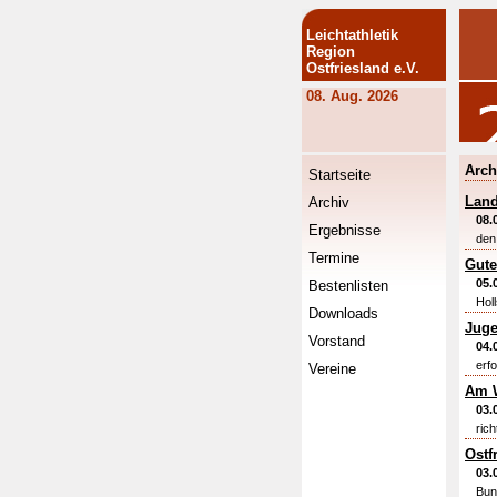
Leichtathletik
Region
Ostfriesland e.V.
08. Aug. 2026
Arch
Startseite
Land
Archiv
08.
Ergebnisse
den
Termine
Gute
05.
Bestenlisten
Hol
Downloads
Juge
Vorstand
04.
erfo
Vereine
Am W
03.
ric
Ostf
03.
Bun