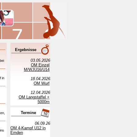
Ergebnisse
03.05.2026
bei
OM Einzel
M/WJU16/U14
 in
18.04.2026
OM Wurf
12.04.2026
OM Langstaffel +
5000m
Termine
ten,
06.09.26
OM 4-Kampf U12 in
ins
Emden