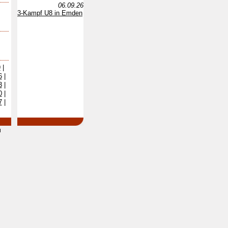
06.09.26
3-Kampf U8 in Emden
9
|
6
|
3
|
0
|
7
|
d