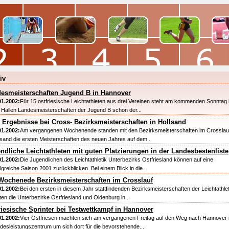
iv
esmeisterschaften Jugend B in Hannover
01.2002:
Für 15 ostfriesische Leichtathleten aus drei Vereinen steht am kommenden Sonntag 
 Hallen Landesmeisterschaften der Jugend B schon der...
 Ergebnisse bei Cross- Bezirksmeisterschaften in Hollsand
01.2002:
Am vergangenen Wochenende standen mit den Bezirksmeisterschaften im Crosslauf
lsand die ersten Meisterschaften des neuen Jahres auf dem...
ndliche Leichtathleten mit guten Platzierungen in der Landesbestenliste
01.2002:
Die Jugendlichen des Leichtathletik Unterbezirks Ostfriesland können auf eine
lgreiche Saison 2001 zurückblicken. Bei einem Blick in die...
ochenede Bezirksmeisterschaften im Crosslauf
01.2002:
Bei den ersten in diesem Jahr stattfindenden Bezirksmeisterschaften der Leichtathle
hten die Unterbezirke Ostfriesland und Oldenburg in...
riesische Sprinter bei Testwettkampf in Hannover
01.2002:
Vier Ostfriesen machten sich am vergangenen Freitag auf den Weg nach Hannover 
desleistungszentrum um sich dort für die bevorstehende...