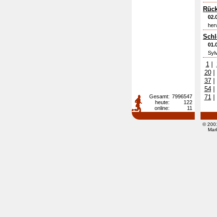
Rück
02.
her
Schl
01.
Sylv
1
|
20
37
54
Gesamt:
7996547
71
heute:
122
online:
11
© 200
Mar