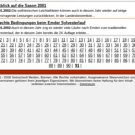
blick auf die Sason 2001
01.2002:
Die ostfriesischen Leichtathleten können auch in diesem Jahr wieder auf einige
vorragende Leistungen zurückblicken. In der Landesbestenliste...
echte Bedingungen beim Emder Sylvesterlauf
01.2002:
Auch in diesem Jahr zog es wieder viele Läufer nach Emden zum traditionellen
esterlauf, der in diesem Jahr bereits die 24. Auflage erlebte....
2
|
3
|
4
|
5
|
6
|
7
|
8
|
9
|
10
|
11
|
12
|
13
|
14
|
15
|
16
|
17
|
18
|
1
|
21
|
22
|
23
|
24
|
25
|
26
|
27
|
28
|
29
|
30
|
31
|
32
|
33
|
34
|
35
|
3
|
38
|
39
|
40
|
41
|
42
|
43
|
44
|
45
|
46
|
47
|
48
|
49
|
50
|
51
|
52
|
5
|
55
|
56
|
57
|
58
|
59
|
60
|
61
|
62
|
63
|
64
|
65
|
66
|
67
|
68
|
69
|
7
|
72
|
73
|
74
|
75
|
76
|
77
|
78
|
79
|
80
|
81
|
82
|
83
|
84
|
85
|
86
|
8
88
|
89
|
90
|
91
|
1 - 2006 Seinschedt Medien, Bremen. Alle Rechte vorbehalten. Ausgewiesene Warenzeichen un
kennamen gehören ihren jeweiligen Eigentümern. Wir übernehmen keine Haftung für den Inhalt
verlinkter externer Internetseiten. -
Impressum