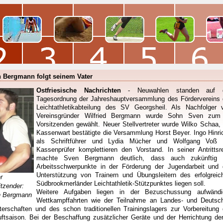
 Bergmann folgt seinem Vater
Ostfriesische Nachrichten
- Neuwahlen standen auf 
Tagesordnung der Jahreshauptversammlung des Fördervereins 
Leichtathletikabteilung des SV Georgsheil. Als Nachfolger 
Vereinsgründer Wilfried Bergmann wurde Sohn Sven zum
Vorsitzenden gewählt. Neuer Stellvertreter wurde Wilko Schaa, 
Kassenwart bestätigte die Versammlung Horst Beyer. Ingo Hinri
als Schriftführer und Lydia Mücher und Wolfgang Voß 
Kassenprüfer komplettieren den Vorstand. In seiner Antrittsr
machte Sven Bergmann deutlich, dass auch zukünftig 
Arbeitsschwerpunkte in der Förderung der Jugendarbeit und 
Unterstützung von Trainern und Übungsleitern des erfolgreic
r
Südbrookmerländer Leichtathletik-Stützpunktes liegen soll.
itzender:
Weitere Aufgaben liegen in der Bezuschussung aufwändi
 Bergmann
Wettkampffahrten wie der Teilnahme an Landes- und Deutsc
terschaften und des schon traditionellen Trainingslagers zur Vorbereitung 
luftsaison. Bei der Beschaffung zusätzlicher Geräte und der Herrichtung der