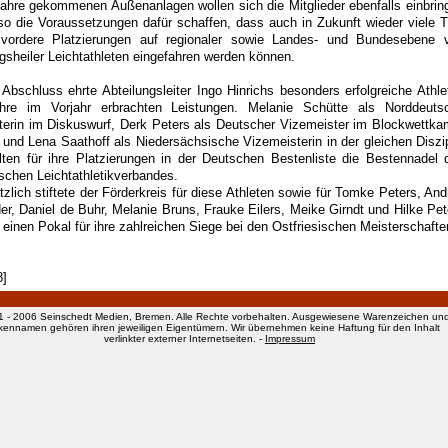
Jahre gekommenen Außenanlagen wollen sich die Mitglieder ebenfalls einbrin
so die Voraussetzungen dafür schaffen, dass auch in Zukunft wieder viele Ti
vordere Platzierungen auf regionaler sowie Landes- und Bundesebene 
gsheiler Leichtathleten eingefahren werden können.
Abschluss ehrte Abteilungsleiter Ingo Hinrichs besonders erfolgreiche Athle
ihre im Vorjahr erbrachten Leistungen. Melanie Schütte als Norddeuts
terin im Diskuswurf, Derk Peters als Deutscher Vizemeister im Blockwettka
 und Lena Saathoff als Niedersächsische Vizemeisterin in der gleichen Diszip
elten für ihre Platzierungen in der Deutschen Bestenliste die Bestennadel 
schen Leichtathletikverbandes.
tzlich stiftete der Förderkreis für diese Athleten sowie für Tomke Peters, And
er, Daniel de Buhr, Melanie Bruns, Frauke Eilers, Meike Girndt und Hilke Pet
 einen Pokal für ihre zahlreichen Siege bei den Ostfriesischen Meisterschaft
8]
1 - 2006 Seinschedt Medien, Bremen. Alle Rechte vorbehalten. Ausgewiesene Warenzeichen un
kennamen gehören ihren jeweiligen Eigentümern. Wir übernehmen keine Haftung für den Inhalt
verlinkter externer Internetseiten. -
Impressum