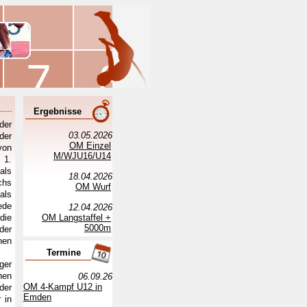
Ergebnisse
der
03.05.2026
der
OM Einzel
von
M/WJU16/U14
 1.
als
18.04.2026
chs
OM Wurf
als
ede
12.04.2026
die
OM Langstaffel +
5000m
der
hen
Termine
ger
hen
06.09.26
OM 4-Kampf U12 in
der
Emden
 in