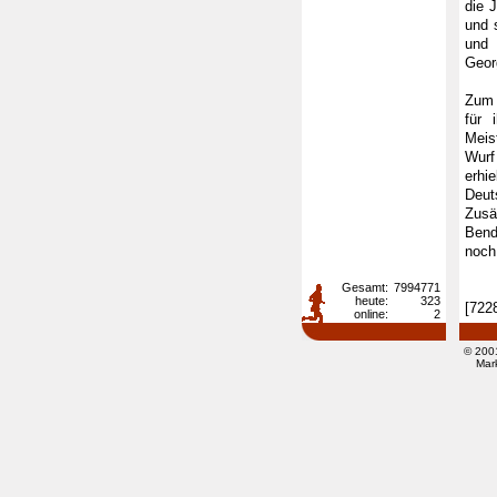
die 
und 
und 
Geor
Zum 
für 
Meis
Wurf
erhi
Deut
Zusä
Bend
noch
Gesamt:
7994771
heute:
323
[722
online:
2
© 200
Mar