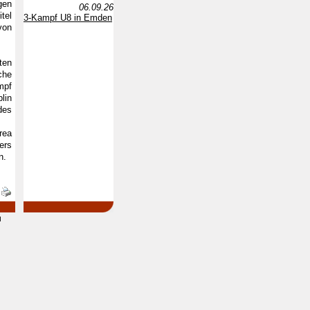
gen
06.09.26
tel
3-Kampf U8 in Emden
von
ten
che
mpf
lin
des
rea
ers
en.
d