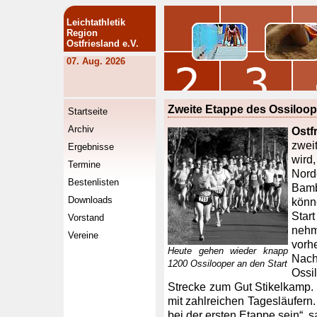
Leichtathletik
Region
Ostfriesland e.V.
07. Aug. 2026
Zweite Etappe des Ossiloo
Startseite
Archiv
Ostf
zweit
Ergebnisse
wird
Termine
Nord
Bestenlisten
Bamb
Downloads
könn
Sta
Vorstand
nehm
Vereine
vorh
Heute gehen wieder knapp
Nach
1200 Ossilooper an den Start
Ossi
Strecke zum Gut Stikelkamp. 
mit zahlreichen Tagesläufern.
bei der ersten Etappe sein“, 