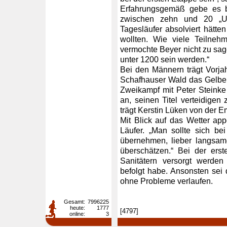
Erfahrungsgemäß gebe es 
zwischen zehn und 20 „Um
Tagesläufer absolviert hätte
wollten. Wie viele Teilne
vermochte Beyer nicht zu sag
unter 1200 sein werden.“
Bei den Männern trägt Vorja
Schafhauser Wald das Gelbe T
Zweikampf mit Peter Steinke
an, seinen Titel verteidigen
trägt Kerstin Lüken von der 
Mit Blick auf das Wetter app
Läufer. „Man sollte sich be
übernehmen, lieber langsame
überschätzen.“ Bei der ers
Sanitätern versorgt werden
befolgt habe. Ansonsten sei 
ohne Probleme verlaufen.
Gesamt:
7996225
heute:
1777
[4797]
online:
3