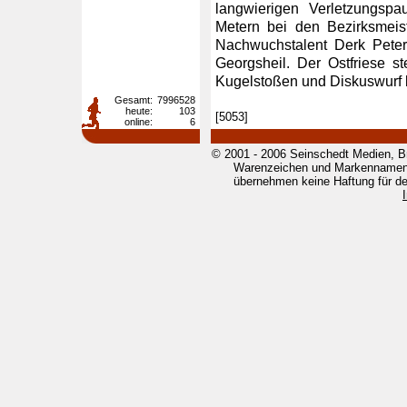
langwierigen Verletzungspa
Metern bei den Bezirksmeist
Nachwuchstalent Derk Peters
Georgsheil. Der Ostfriese st
Kugelstoßen und Diskuswurf b
Gesamt:
7996528
heute:
103
[5053]
online:
6
© 2001 - 2006 Seinschedt Medien, B
Warenzeichen und Markennamen g
übernehmen keine Haftung für den 