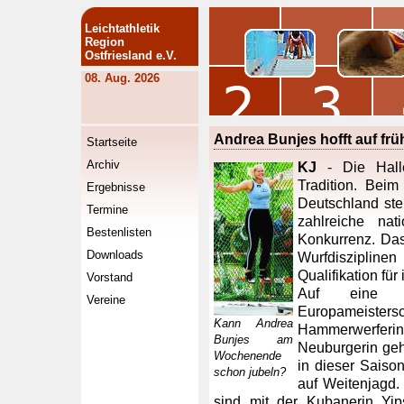
Leichtathletik
Region
Ostfriesland e.V.
08. Aug. 2026
Andrea Bunjes hofft auf fr
Startseite
Archiv
KJ
- Die Hall
Tradition. Beim
Ergebnisse
Deutschland st
Termine
zahlreiche nat
Bestenlisten
Konkurrenz. Das 
Downloads
Wurfdisziplin
Qualifikation für
Vorstand
Auf eine f
Vereine
Europameiste
Kann Andrea
Hammerwerfer
Bunjes am
Neuburgerin geh
Wochenende
in dieser Saison
schon jubeln?
auf Weitenjagd.
sind mit der Kubanerin Y