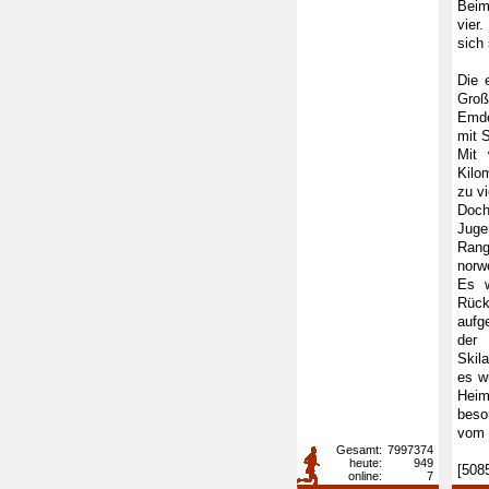
Beim
vier
sich
Die 
Groß
Emde
mit 
Mit 
Kilo
zu v
Doch
Juge
Rang
norw
Es w
Rück
aufg
der 
Skil
es wu
Heim
beso
vom 
Gesamt:
7997374
heute:
949
[508
online:
7