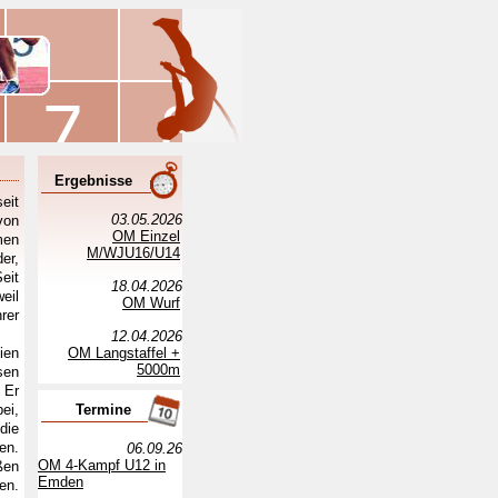
Ergebnisse
eit
03.05.2026
von
OM Einzel
men
M/WJU16/U14
er,
eit
18.04.2026
eil
OM Wurf
rer
12.04.2026
ien
OM Langstaffel +
5000m
sen
 Er
ei,
Termine
die
en.
06.09.26
OM 4-Kampf U12 in
ßen
Emden
en.