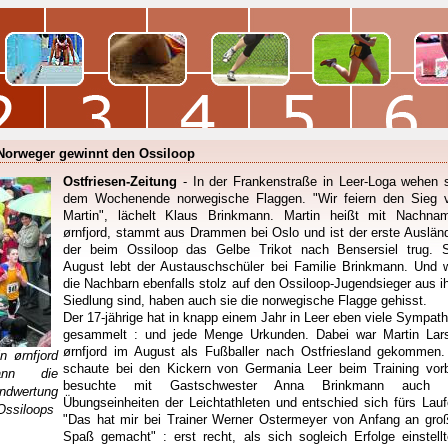
Norweger gewinnt den Ossiloop
Ostfriesen-Zeitung
- In der Frankenstraße in Leer-Loga wehen s
dem Wochenende norwegische Flaggen. "Wir feiern den Sieg 
Martin", lächelt Klaus Brinkmann. Martin heißt mit Nachna
ørnfjord, stammt aus Drammen bei Oslo und ist der erste Ausländ
der beim Ossiloop das Gelbe Trikot nach Bensersiel trug. S
August lebt der Austauschschüler bei Familie Brinkmann. Und w
die Nachbarn ebenfalls stolz auf den Ossiloop-Jugendsieger aus ih
Siedlung sind, haben auch sie die norwegische Flagge gehisst.
Der 17-jährige hat in knapp einem Jahr in Leer eben viele Sympath
gesammelt : und jede Menge Urkunden. Dabei war Martin Lar
ørnfjord im August als Fußballer nach Ostfriesland gekommen.
n ørnfjord
schaute bei den Kickern von Germania Leer beim Training vorb
ann die
besuchte mit Gastschwester Anna Brinkmann auch 
ndwertung
Übungseinheiten der Leichtathleten und entschied sich fürs Lauf
Ossiloops
"Das hat mir bei Trainer Werner Ostermeyer von Anfang an gro
Spaß gemacht" : erst recht, als sich sogleich Erfolge einstellt