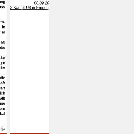
ang
06.09.26
ass
3-Kampf U8 in Emden
ta-
 in
 er
 60
abe
der
gar
der
die
aft
ert
ich
llt
ine
nem
kal