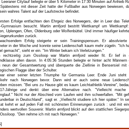
 Leeraner Citylauf belegte er über 5 Kilometer in 17:30 Minuten auf Anhieb R
. Spätestens mit dieser Zeit hatte der Fußballer aus Norwegen bewiesen, d
 sein wahres Talent auf der Laufstrecke befindet.
ersten Erfolge entfachten den Ehrgeiz des Norwegers, der in Leer das Telet
-Gymnasium besucht. Martin ørnfjord bestritt Wettkampf um Wettkampf:
n, Uplengen, Ofen, Oldenburg oder Wolfenbüttel. Und immer häufiger kehrte
Siegerurkunden zurück.
wachsendem Erfolg steigerte er sein Trainingspensum. Er absolvierte
meter in der Woche und konnte seine Leidenschaft kaum mehr zügeln. "Ich h
iel gemacht", sieht er ein. "Im Winter bekam ich Verletzungen."
 rechtzeitig zum Ossiloop war Martin ørnfjord wieder fit. Er lief in 
ndklasse allen davon. In 4:05:36 Stunden belegte er hinter acht Männern 
 neun der Gesamtwertung und überquerte die Ziellinie in Bensersiel mit 
egischen Flagge über der Schulter.
ar einer seiner letzten Triumphe für Germania Leer. Ende Juni steht 
kehr nach Norwegen bevor. Dann wird er auch seine neue Leidensch
eben müssen. "Bei uns zu Hause gibt es kaum Leichtathletik-Vereine", bedau
17-Jährige und denkt über eine Alternative nach. "Vielleicht mache 
anglauf." Nicht nur der Abschied vom Laufen wird ihm schwerfallen. "Mit gefä
nderbar in Deutschland", sagt er. „Vielleicht studiere ich hier später.“ In se
at kehrt er auf jeden Fall mit schönsten Erinnerungen zurück : und mit ei
nders wertvollen Souvenir. Martin ørnfjord blickt auf den stattlichen Siegerpo
Ossiloop. "Den nehme ich mit nach Norwegen."
5]