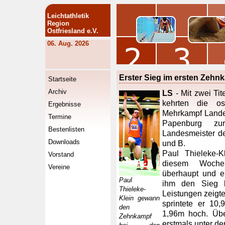
Leichtathletik
Region
Ostfriesland e.V.
06. Aug. 2026
Erster Sieg im ersten Zehn
Startseite
Archiv
LS
- Mit zwei Ti
kehrten die ost
Ergebnisse
Mehrkampf Lande
Termine
Papenburg zur
Bestenlisten
Landesmeister d
Downloads
und B.
Paul Thieleke-
Vorstand
diesem Woche
Vereine
überhaupt und e
Paul
ihm den Sieg b
Thieleke-
Leistungen zeigt
Klein gewann
sprintete er 10
den
1,96m hoch. Übe
Zehnkampf
erstmals unter d