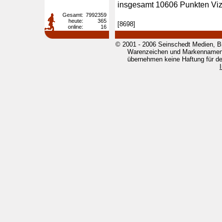
insgesamt 10606 Punkten Viz
Gesamt:
7992359
heute:
365
[8698]
online:
16
© 2001 - 2006 Seinschedt Medien, B
Warenzeichen und Markennamen g
übernehmen keine Haftung für den 