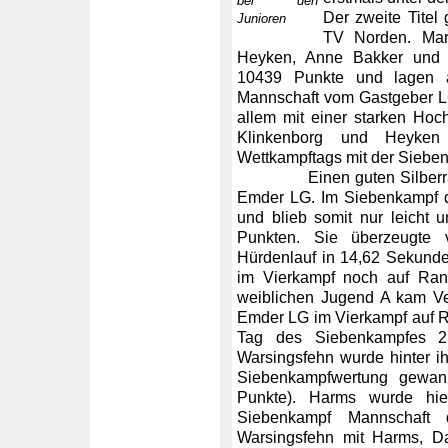
bei den
Der zweite Titel
Junioren
TV Norden. Mare
Heyken, Anne Bakker und
10439 Punkte und lagen 
Mannschaft vom Gastgeber L
allem mit einer starken Hoc
Klinkenborg und Heyke
Wettkampftags mit der Sieb
Einen guten Silberrang 
Emder LG. Im Siebenkampf d
und blieb somit nur leicht u
Punkten. Sie überzeugte
Hürdenlauf in 14,62 Sekunde
im Vierkampf noch auf Rang
weiblichen Jugend A kam Ve
Emder LG im Vierkampf auf Ra
Tag des Siebenkampfes 
Warsingsfehn wurde hinter ih
Siebenkampfwertung gewan
Punkte). Harms wurde hie
Siebenkampf Mannschaft 
Warsingsfehn mit Harms, 