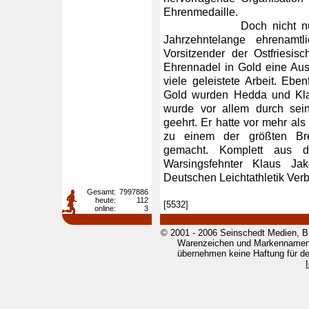
Ehrenmedaille.
Doch nicht nur bei i
Jahrzehntelange ehrenamt
Vorsitzender der Ostfriesisc
Ehrennadel in Gold eine Au
viele geleistete Arbeit. Ebe
Gold wurden Hedda und Kla
wurde vor allem durch sein
geehrt. Er hatte vor mehr al
zu einem der größten Brei
gemacht. Komplett aus 
Warsingsfehnter Klaus Ja
Deutschen Leichtathletik Ver
Gesamt:
7997886
heute:
112
[5532]
online:
3
© 2001 - 2006 Seinschedt Medien, B
Warenzeichen und Markennamen g
übernehmen keine Haftung für den 