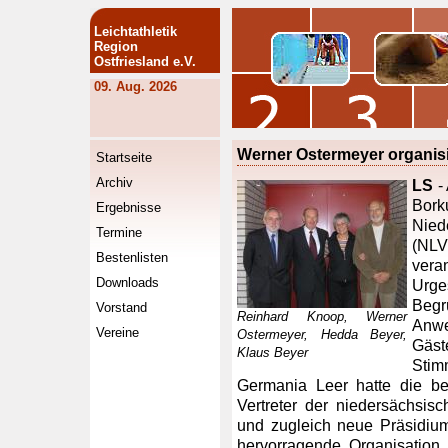
Leichtathletik
Region
Ostfriesland e.V.
09. Aug. 2026
Werner Ostermeyer organisi
Startseite
Archiv
LS
-
Bor
Ergebnisse
Nied
Termine
(NL
Bestenlisten
vera
Downloads
Urge
Begr
Vorstand
Reinhard Knoop, Werner
Anwe
Vereine
Ostermeyer, Hedda Beyer,
Gäst
Klaus Beyer
Stim
Germania Leer hatte die be
Vertreter der niedersächsisch
und zugleich neue Präsidium
hervorragende Organisation