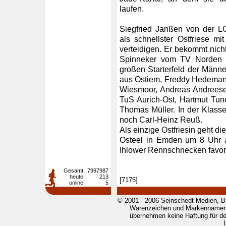
laufen.
Siegfried Janßen von der LG 
als schnellster Ostfriese mi
verteidigen. Er bekommt nic
Spinneker vom TV Norden 
großen Starterfeld der Männe
aus Ostiem, Freddy Hedemann
Wiesmoor, Andreas Andrees
TuS Aurich-Ost, Hartmut Tu
Thomas Müller. In der Klass
noch Carl-Heinz Reuß.
Als einzige Ostfriesin geht d
Osteel in Emden um 8 Uhr an
Ihlower Rennschnecken favor
Gesamt:
7997987
heute:
213
[7175]
online:
5
© 2001 - 2006 Seinschedt Medien, B
Warenzeichen und Markennamen g
übernehmen keine Haftung für den 