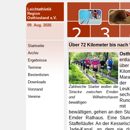
Leichtathletik
Region
Ostfriesland e.V.
09. Aug. 2026
Über 72 Kilometer bis nac
Startseite
Archiv
Ostf
entl
Ergebnisse
über
Termine
Kilom
Bestenlisten
Mara
Downloads
der
Zahlreiche Starter wollen die
Leuk
Vorstand
Strecke zwischen Emden
sech
Vereine
und Wilhelmshaven
Rund
bewältigen
mit
bewältigen, gehen an den Star
Emder Rathaus. Eine Stund
Staffelläufer. An der Kessels
Jade-Kanal, an dem sie d