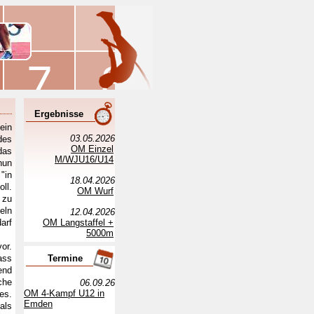
Ergebnisse
ein
03.05.2026
des
OM Einzel
das
M/WJU16/U14
nun
"in
18.04.2026
ll.
OM Wurf
 zu
eln
12.04.2026
arf
OM Langstaffel +
5000m
or.
ass
Termine
end
che
06.09.26
OM 4-Kampf U12 in
es.
Emden
als