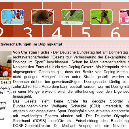
tsverschärfungen im Dopingkampf
Von Christian Fuchs
- Der Deutsche Bundestag hat am Donnerstag 
rechtsverschärfendes "Gesetz zur Verbesserung der Bekämpfung 
Dopings im Sport" beschlossen. Schon im März verabschiedete 
Kabinett den Entwurf für ein Anti-Doping-Gesetz. Als Kernpunkt des 
abgesegneten Gesetzes gilt, dass der Besitz von Doping-Mitteln 
nicht geringen Mengen" fortan unter Strafe gestellt werden so
Demnach drohen bei gewerbsmäßigem Dopinghandel künftig bis
Besitz
zehn Jahre Haft. Außerdem kann bestraft werden, wer mit Dopingmitt
Doping-
in einer Menge erwischt wird, die offenkundig über den Eigenbed
eln "in
hinausgeht.
Das Gesetz sieht keine Strafe für gedopte Sportler v
ngen
Bundesinnenminister Wolfgang Schäuble (CDU) unterstrich, d
gen"
weiterhin der organisierte Sport Dopingfälle von Athleten entsprech
mit zweijährigen Sperren ahnden soll. Der Deutsche Olympis
bar
Sportbund (DOSB) begrüßte die Entscheidung des Bundestag
DOSB-Generaldirektor Dr. Michael Vesper, der die Novelle 