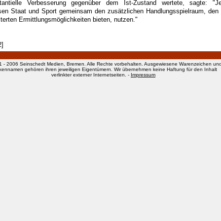
tantielle Verbesserung gegenüber dem Ist-Zustand wertete, sagte: "Je
en Staat und Sport gemeinsam den zusätzlichen Handlungsspielraum, den 
iterten Ermittlungsmöglichkeiten bieten, nutzen."
2]
1 - 2006 Seinschedt Medien, Bremen. Alle Rechte vorbehalten. Ausgewiesene Warenzeichen un
kennamen gehören ihren jeweiligen Eigentümern. Wir übernehmen keine Haftung für den Inhalt
verlinkter externer Internetseiten. -
Impressum