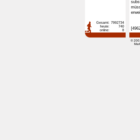
subs
müss
erwe
Gesamt:
7992734
heute:
740
[496
online:
8
© 200
Mar