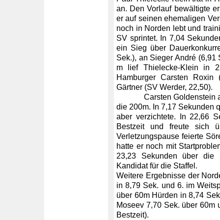
an. Den Vorlauf bewältigte er
er auf seinen ehemaligen Ve
noch in Norden lebt und train
SV sprintet. In 7,04 Sekunde
ein Sieg über Dauerkonkurr
Sek.), an Sieger André (6,91 
m lief Thielecke-Klein in 
Hamburger Carsten Roxin 
Gärtner (SV Werder, 22,50).
Carsten Goldenstein absol
die 200m. In 7,17 Sekunden qua
aber verzichtete. In 22,66 
Bestzeit und freute sich 
Verletzungspause feierte Sö
hatte er noch mit Startprobl
23,23 Sekunden über die 2
Kandidat für die Staffel.
Weitere Ergebnisse der Norde
in 8,79 Sek. und 6. im Weits
über 60m Hürden in 8,74 Sek.
Moseev 7,70 Sek. über 60m u
Bestzeit).