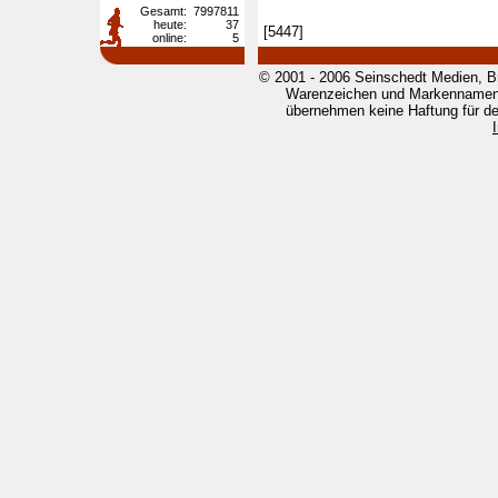
Gesamt:
7997811
heute:
37
[5447]
online:
5
© 2001 - 2006 Seinschedt Medien, B
Warenzeichen und Markennamen g
übernehmen keine Haftung für den 