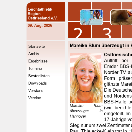
Leichtathletik
Region
Ostfriesland e.V.
09. Aug. 2026
Mareike Blum überzeugt in
Startseite
Archiv
Ostfriesisch
Auftritt bei
Ergebnisse
Emder BBS-Ha
Termine
Norder TV au
Bestenlisten
Form präsen
Downloads
glänzte Mare
Die Deutsche
Vorstand
und Nordens 
Vereine
BBS-Halle b
Mareike Blum
(wir berichte
überzeugte in
eingeteilt. I
Hannover
17-Jährige vo
Sieg nur um zwei Zentimeter u
Paul Thielecke-Klein trat in