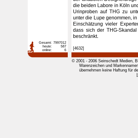
die beiden Labore in Köln und
Urinproben auf THG zu unt
unter die Lupe genommen, in 
Einschätzung vieler Expert
dass sich der THG-Skandal 
beschränkt.
Gesamt:
7997012
heute:
587
[4632]
online:
6
© 2001 - 2006 Seinschedt Medien, B
Warenzeichen und Markennamen g
übernehmen keine Haftung für den 