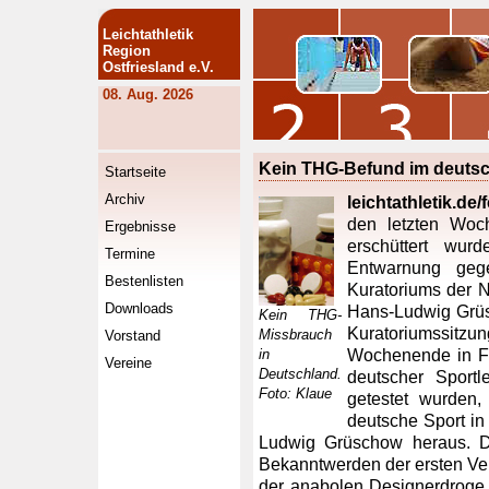
Leichtathletik
Region
Ostfriesland e.V.
08. Aug. 2026
Kein THG-Befund im deuts
Startseite
Archiv
leichtathletik.de/
den letzten Woc
Ergebnisse
erschüttert wur
Termine
Entwarnung geg
Bestenlisten
Kuratoriums der 
Downloads
Hans-Ludwig Grüs
Kein THG-
Kuratoriumssi
Missbrauch
Vorstand
in
Wochenende in Fr
Vereine
Deutschland.
deutscher Sportl
Foto: Klaue
getestet wurden,
deutsche Sport in 
Ludwig Grüschow heraus. D
Bekanntwerden der ersten V
der anabolen Designerdroge