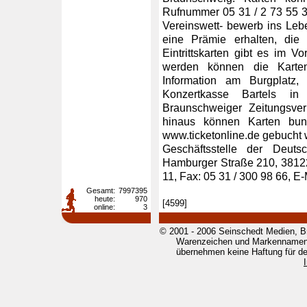
Rufnummer 05 31 / 2 73 55 3
Vereinswett- bewerb ins Leb
eine Prämie erhalten, die d
Eintrittskarten gibt es im V
werden können die Karten
Information am Burgplatz,
Konzertkasse Bartels i
Braunschweiger Zeitungsve
hinaus können Karten bund
www.ticketonline.de gebucht w
Geschäftsstelle der Deutsc
Hamburger Straße 210, 38122
11, Fax: 05 31 / 300 98 66, 
Gesamt:
7997395
heute:
970
[4599]
online:
3
© 2001 - 2006 Seinschedt Medien, B
Warenzeichen und Markennamen g
übernehmen keine Haftung für den 