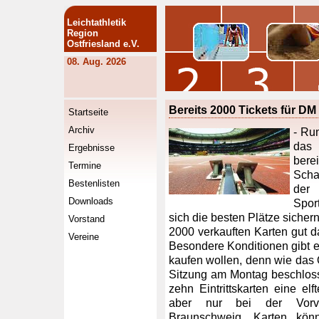
Leichtathletik
Region
Ostfriesland e.V.
08. Aug. 2026
Bereits 2000 Tickets für DM
Startseite
Archiv
- Ru
das
Ergebnisse
ber
Termine
Scha
Bestenlisten
der 
Downloads
Spor
sich die besten Plätze sichern
Vorstand
2000 verkauften Karten gut d
Vereine
Besondere Konditionen gibt e
kaufen wollen, denn wie das 
Sitzung am Montag beschlosse
zehn Eintrittskarten eine el
aber nur bei der Vorverk
Braunschweig. Karten könn