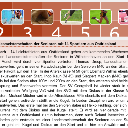
esmeisterschaften der Senioren mit 14 Sportlern aus Ostfriesland
erh
- 14 Leichtathleten aus Ostfriesland gehen am kommenden Wochene
den Landesmeisterschaften der Senioren in Willhelmshaven an den Start. 
Aurich wird durch vier Sportler vertreten. Thomas Dresp, Landestrainer
uswerfen, geht in seiner Paradedisziplin bei den Senioren M40 an den Start.
ier Favorit auf den Titel. In der Altersklasse M 50 geht Eberhard Willms ebenfa
iskuswerfen an den Start. Ingo Kaun (M 45) und Siegbert Mäcken (M40) ge
ils bei den Sprints über 100m und 200m an den Start, des weiteren sind beide
sprung und Speerwerfen vertreten. Der SV Georgsheil ist wieder stark in 
en vertreten. Wolfgang Voß wird den SVG mit dem Diskus in der Klasse 
reten. Michael Mücher wird in der Altersklasse M45 ebenfalls mit dem Diskus
Start gehen, außerdem stößt er die Kugel. In beiden Disziplinen wird er um 
 mitwerfen. Das erste mal bei den Senioren dabei ist Heiko Frühling, der sich 
urrenz mit dem Diskus und der Kugel stellt. Er wird es hier gerade mit 
urrenz aus Ostfriesland zu tun bekommen, denn auch Roland Isenecker 
orden geht erstmals bei einer Landesmeisterschaft der Senioren an den Sta
 er geht mit Kugel und Diskus an den Start und ist hier ein Anwärter auf 