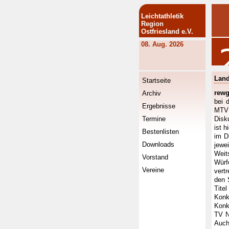
Leichtathletik
Region
Ostfriesland e.V.
08. Aug. 2026
Land
Startseite
rewg
Archiv
bei 
Ergebnisse
MTV 
Termine
Disk
ist h
Bestenlisten
im D
Downloads
jewe
Weit
Vorstand
Würf
Vereine
vert
den 
Titel
Konk
Konk
TV N
Auch