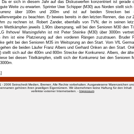
l. Da er sich in diesem Jahr auf das Diskuswerfen konzentriert ist gerade d
 gute Weite zu erwarten. Sprinter Uwe Schipper (M30) aus Norden stellt sich 
kurrenz über 100m und 200m und ist auf beiden Strecken bei 
illenvergabe zu beachten. Er bewies bereits in den letzten Rennen, das zur Z
ihm zu rechnen ist. Robert Zander, ebenfalls von TVN, der in seinen letz
en Wettkämpfen jeweils 1,90m übersprang, will bei den Senioren M30 den Tit
LG Ihrhove/ Warsingsfehn ist mit Peter Steinke (M30) über 3000m vertret
 ihm ist eine Platzierung auf den vorderen Rängen zuzutrauen. Bruder R
nke geht bei den Senioren M35 im Weitsprung an den Start. Vom VfL Germa
 gehen die beiden Läufer Franz Albers und Gerhard Onken an den Start. On
) stellt sich auf der 400m und 800m Strecke der Konkurrenz. Albers, der älte
riese bei diesen Titelkämpfen, stellt sich der Konkurrenz bei den Senioren 
 3000m.
1]
1 - 2006 Seinschedt Medien, Bremen. Alle Rechte vorbehalten. Ausgewiesene Warenzeichen un
kennamen gehören ihren jeweiligen Eigentümern. Wir übernehmen keine Haftung für den Inhalt
verlinkter externer Internetseiten. -
Impressum