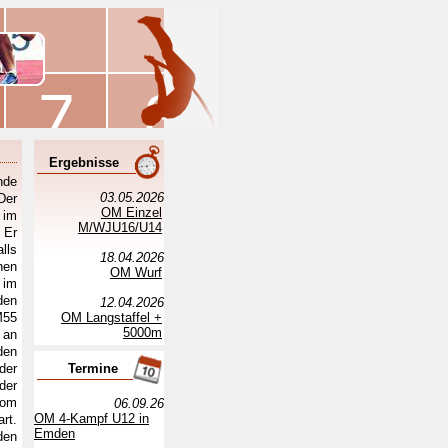
Ergebnisse
nde
03.05.2026
Der
OM Einzel
 im
M/WJU16/U14
 Er
lls
18.04.2026
hen
OM Wurf
 im
den
12.04.2026
M55
OM Langstaffel +
5000m
 an
den
der
Termine
der
vom
06.09.26
OM 4-Kampf U12 in
rt.
Emden
den