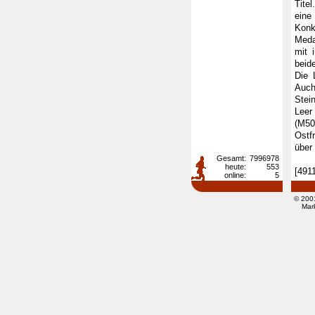
Tite
eine
Kon
Meda
mit 
beid
Die 
Auch
Stei
Leer
(M50
Ostf
über
Gesamt:
7996978
heute:
553
[491
online:
5
© 200
Mar