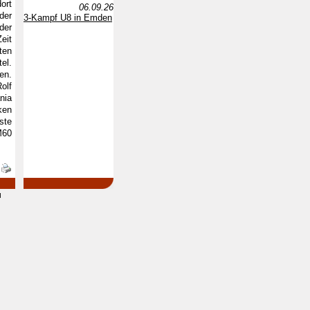
ort
06.09.26
der
3-Kampf U8 in Emden
der
eit
ten
el.
en.
olf
nia
ken
ste
M60
d