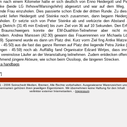
n nach einem Kilometer hatte er sich deutlich von Enno Heidergott und Pe
nke (beide LG Ihrhove/Warsingsfehn) abgesetzt und war auf dem Weg, 
ende Frau einzuholen. Dies passierte schon Ende der dritten Runde. Zu die
punkt liefen Heidergott und Steinke noch zusammen, dann begann Heiderg
uholen. Er setzte sich von Peter Steinke ab und verkürzte den Abstand 
g Dietrich (31:45 min Endzeit) bis zum Ziel von 36 auf 10 Sekunden. Den Erf
Braunschweigers konnte der EM-Duathlon-Teilnehmer aber nicht m
indern. Andrea Manssen (42:30) gewann das Frauenrennen vor Michaela L
29). Spannend wurde es dann um Platz drei. Kurz vorm Ziel fing Antke Watz
r - 45:50) aus die fast das ganze Rennen auf Platz drei liegende Petra Jünke 
ngen - 45:59) noch ab. Auffällig fand Organisator Edzard Wirtjes, dass im
 vereinslose Läufer an der Veranstaltung teilnehmen. Zudem entdecken offen
hmend jüngere Akteure, wie schon beim Ossiloop, die längeren Strecken.
ica handbags
7]
1 - 2006 Seinschedt Medien, Bremen. Alle Rechte vorbehalten. Ausgewiesene Warenzeichen un
kennamen gehören ihren jeweiligen Eigentümern. Wir übernehmen keine Haftung für den Inhalt
verlinkter externer Internetseiten. -
Impressum