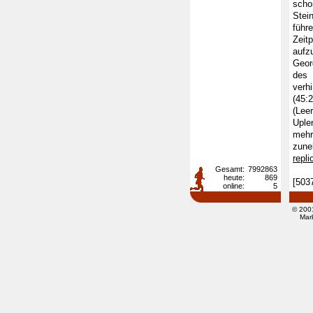
scho
Stei
führ
Zeit
aufz
Geor
des 
verh
(45:
(Lee
Uple
mehr
zune
repl
Gesamt:
7992863
heute:
869
[503
online:
5
© 200
Mar