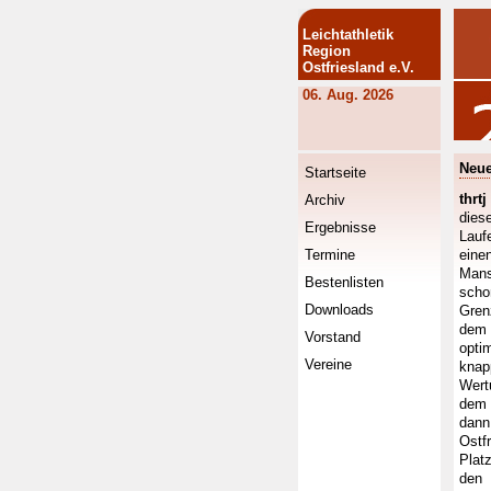
Leichtathletik
Region
Ostfriesland e.V.
06. Aug. 2026
Neue
Startseite
thrtj
Archiv
dies
Ergebnisse
Lauf
Termine
eine
Mans
Bestenlisten
scho
Downloads
Gren
dem 
Vorstand
opti
Vereine
knap
Wert
dem 
dann
Ostf
Plat
den 