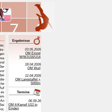
Ergebnisse
er,
03.05.2026
ts-
OM Einzel
gen
M/WJU16/U14
rea
end
18.04.2026
0er
OM Wurf
vor
bei
12.04.2026
die
OM Langstaffel +
5000m
che
Auf
 es
Termine
eim
 An
06.09.26
OM 4-Kampf U12 in
Bei
Emden
or,