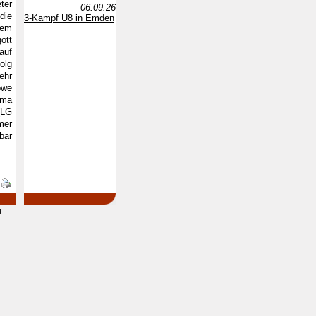
ter
06.09.26
die
3-Kampf U8 in Emden
sem
ott
auf
olg
ehr
öwe
ema
(LG
mer
bar
d