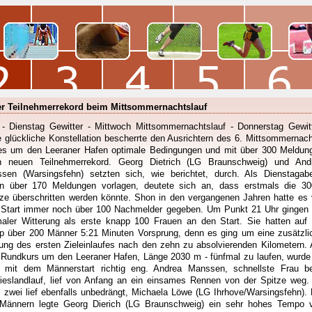
r Teilnehmerrekord beim Mittsommernachtslauf
- Dienstag Gewitter - Mittwoch Mittsommernachtslauf - Donnerstag Gewitt
e glückliche Konstellation bescherrte den Ausrichtern des 6. Mittsommernach
es um den Leeraner Hafen optimale Bedingungen und mit über 300 Meldun
n neuen Teilnehmerrekord. Georg Dietrich (LG Braunschweig) und And
sen (Warsingsfehn) setzten sich, wie berichtet, durch. Als Dienstagab
n über 170 Meldungen vorlagen, deutete sich an, dass erstmals die 30
ze überschritten werden könnte. Shon in den vergangenen Jahren hatte es 
Start immer noch über 100 Nachmelder gegeben. Um Punkt 21 Uhr gingen 
maler Witterung als erste knapp 100 Frauen an den Start. Sie hatten auf 
p über 200 Männer 5:21 Minuten Vorsprung, denn es ging um eine zusätzli
ung des ersten Zieleinlaufes nach den zehn zu absolvierenden Kilometern. 
Rundkurs um den Leeraner Hafen, Länge 2030 m - fünfmal zu laufen, wurde
 mit dem Männerstart richtig eng. Andrea Manssen, schnellste Frau b
rieslandlauf, lief von Anfang an ein einsames Rennen von der Spitze weg.
z zwei lief ebenfalls unbedrängt, Michaela Löwe (LG Ihrhove/Warsingsfehn). 
Männern legte Georg Dierich (LG Braunschweig) ein sehr hohes Tempo v