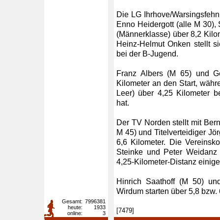
Die LG Ihrhove/Warsingsfehn 
Enno Heidergott (alle M 30)
(Männerklasse) über 8,2 Kilo
Heinz-Helmut Onken stellt s
bei der B-Jugend.
Franz Albers (M 65) und G
Kilometer an den Start, währ
Leer) über 4,25 Kilometer 
hat.
Der TV Norden stellt mit Bern
M 45) und Titelverteidiger Jö
6,6 Kilometer. Die Vereinsk
Steinke und Peter Weidanz 
4,25-Kilometer-Distanz einige
Hinrich Saathoff (M 50) un
Wirdum starten über 5,8 bzw. 
Gesamt:
7996381
heute:
1933
[7479]
online:
3