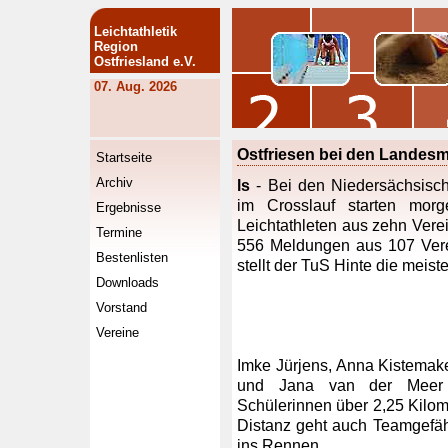
Leichtathletik
Region
Ostfriesland e.V.
07. Aug. 2026
Ostfriesen bei den Landesm
Startseite
Archiv
ls
- Bei den Niedersächsisc
im Crosslauf starten morg
Ergebnisse
Leichtathleten aus zehn Vere
Termine
556 Meldungen aus 107 Vere
Bestenlisten
stellt der TuS Hinte die meist
Downloads
Vorstand
Vereine
Imke Jürjens, Anna Kistemak
und Jana van der Meer
Schülerinnen über 2,25 Kilom
Distanz geht auch Teamgefäh
ins Rennen.