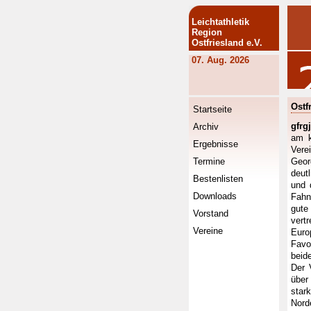
Leichtathletik
Region
Ostfriesland e.V.
07. Aug. 2026
Ostf
Startseite
gfrgj
Archiv
am k
Ergebnisse
Vere
Termine
Geor
deut
Bestenlisten
und 
Downloads
Fahn
gute
Vorstand
vert
Vereine
Euro
Favo
beid
Der 
über
star
Nord