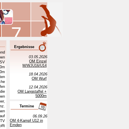
Ergebnisse
end
03.05.2026
hen
OM Einzel
 SV
M/WJU16/U14
00m
00m
18.04.2026
ten
OM Wurf
che
fen
12.04.2026
die
OM Langstaffel +
5000m
nen
er,
nz.
Termine
uen
auf
06.09.26
OM 4-Kampf U12 in
 TV
Emden
fft