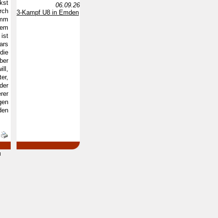
kst
06.09.26
rch
3-Kampf U8 in Emden
amm
dem
ist
ars
die
ber
ll,
er,
der
rer
gen
den
d