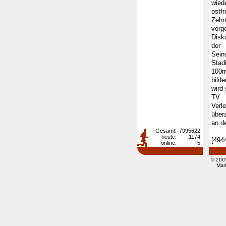
wied
ostf
Zehn
vorg
Disk
der 
Sein
Stad
100m
bild
wird
TV 
Verl
über
an d
Gesamt:
7995622
heute:
1174
[494
online:
5
© 200
Mar