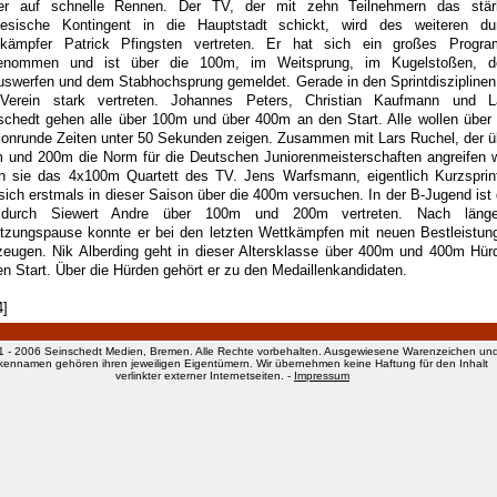
er auf schnelle Rennen. Der TV, der mit zehn Teilnehmern das stär
riesische Kontingent in die Hauptstadt schickt, wird des weiteren du
kämpfer Patrick Pfingsten vertreten. Er hat sich ein großes Progr
enommen und ist über die 100m, im Weitsprung, im Kugelstoßen, 
uswerfen und dem Stabhochsprung gemeldet. Gerade in den Sprintdisziplinen 
Verein stark vertreten. Johannes Peters, Christian Kaufmann und L
schedt gehen alle über 100m und über 400m an den Start. Alle wollen über 
ionrunde Zeiten unter 50 Sekunden zeigen. Zusammen mit Lars Ruchel, der ü
 und 200m die Norm für die Deutschen Juniorenmeisterschaften angreifen wi
en sie das 4x100m Quartett des TV. Jens Warfsmann, eigentlich Kurzsprint
 sich erstmals in dieser Saison über die 400m versuchen. In der B-Jugend ist 
durch Siewert Andre über 100m und 200m vertreten. Nach länge
etzungspause konnte er bei den letzten Wettkämpfen mit neuen Bestleistun
zeugen. Nik Alberding geht in dieser Altersklasse über 400m und 400m Hür
en Start. Über die Hürden gehört er zu den Medaillenkandidaten.
4]
1 - 2006 Seinschedt Medien, Bremen. Alle Rechte vorbehalten. Ausgewiesene Warenzeichen un
kennamen gehören ihren jeweiligen Eigentümern. Wir übernehmen keine Haftung für den Inhalt
verlinkter externer Internetseiten. -
Impressum