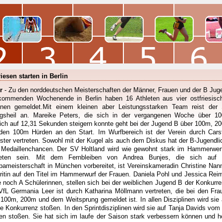
riesen starten in Berlin
r
- Zu den norddeutschen Meisterschaften der Männer, Frauen und der B Jug
ommenden Wochenende in Berlin haben 16 Athleten aus vier ostfriesisc
inen gemeldet.Mit einem kleinen aber Leistungsstarken Team reist der
gsheil an. Mareike Peters, die sich in der vergangenen Woche über 1
lich auf 12,31 Sekunden steigern konnte geht bei der Jugend B über 100m, 2
den 100m Hürden an den Start. Im Wurfbereich ist der Verein durch Cars
ster vertreten. Sowohl mit der Kugel als auch dem Diskus hat der B-Jugendli
 Medaillenchancen. Der SV Holtland wird wie gewohnt stark im Hammerwer
reten sein. Mit dem Fernbleiben von Andrea Bunjes, die sich auf 
pameisterschaft in München vorbereitet, ist Vereinskameradin Christine Nan
ritin auf den Titel im Hammerwurf der Frauen. Daniela Pohl und Jessica Reim
e noch A Schülerinnen, stellen sich bei der weiblichen Jugend B der Konkurre
VfL Germania Leer ist durch Katharina Möllmann vertreten, die bei den Fra
 100m, 200m und dem Weitsprung gemeldet ist. In allen Disziplinen wird sie 
ke Konkurrenz stoßen. In den Sprintdisziplinen wird sie auf Tanja Davids vom
en stoßen. Sie hat sich im laufe der Saison stark verbessern können und ho