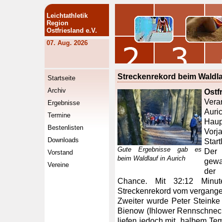
Leichtathletik
Region
Ostfriesland e.V.
07. Aug. 2026
Streckenrekord beim Waldl
Startseite
Archiv
Ostf
Vera
Ergebnisse
Auri
Termine
Haup
Bestenlisten
Vorj
Downloads
Star
Gute Ergebnisse gab es
Der 
Vorstand
beim Waldlauf in Aurich
gewa
Vereine
der 
Chance. Mit 32:12 Minut
Streckenrekord vom vergang
Zweiter wurde Peter Steinke
Bienow (Ihlower Rennschnecke
liefen jedoch mit „halbem Tem