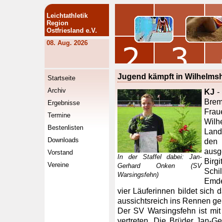
Leichtathletik
Region
Ostfriesland e.V.
08. Aug. 2026
Jugend kämpft in Wilhelmsh
Startseite
Archiv
KJ
-
Brem
Ergebnisse
Fra
Termine
Wi
Bestenlisten
Land
Downloads
den 
ausg
Vorstand
In der Staffel dabei: Jan-
Birg
Vereine
Gerhard Onken (SV
Schi
Warsingsfehn)
Emde
vier Läuferinnen bildet sich 
aussichtsreich ins Rennen ge
Der SV Warsingsfehn ist mit
vertreten. Die Brüder Jan-