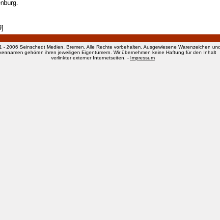
enburg.
9]
1 - 2006 Seinschedt Medien, Bremen. Alle Rechte vorbehalten. Ausgewiesene Warenzeichen un
kennamen gehören ihren jeweiligen Eigentümern. Wir übernehmen keine Haftung für den Inhalt
verlinkter externer Internetseiten. -
Impressum