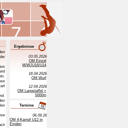
Ergebnisse
den
03.05.2026
der
OM Einzel
M/WJU16/U14
aus
ird
18.04.2026
ln.
OM Wurf
use
art
12.04.2026
OM Langstaffel +
5000m
nd.
den
len
Termine
ese
06.09.26
OM 4-Kampf U12 in
Emden
ach