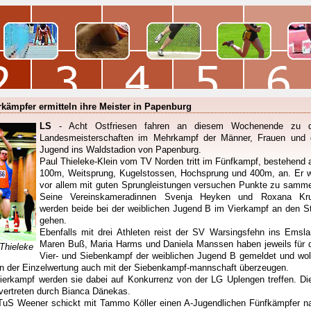
kämpfer ermitteln ihre Meister in Papenburg
LS
- Acht Ostfriesen fahren an diesem Wochenende zu 
Landesmeisterschaften im Mehrkampf der Männer, Frauen und 
Jugend ins Waldstadion von Papenburg.
Paul Thieleke-Klein vom TV Norden tritt im Fünfkampf, bestehend 
100m, Weitsprung, Kugelstossen, Hochsprung und 400m, an. Er w
vor allem mit guten Sprungleistungen versuchen Punkte zu samme
Seine Vereinskameradinnen Svenja Heyken und Roxana Kr
werden beide bei der weiblichen Jugend B im Vierkampf an den St
gehen.
Ebenfalls mit drei Athleten reist der SV Warsingsfehn ins Emsla
Maren Buß, Maria Harms und Daniela Manssen haben jeweils für 
 Thieleke
Vier- und Siebenkampf der weiblichen Jugend B gemeldet und wol
n der Einzelwertung auch mit der Siebenkampf-mannschaft überzeugen.
ierkampf werden sie dabei auf Konkurrenz von der LG Uplengen treffen. Di
 vertreten durch Bianca Dänekas.
TuS Weener schickt mit Tammo Köller einen A-Jugendlichen Fünfkämpfer n