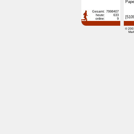
Pap
Gesamt:
7998407
heute:
633
[510
online:
9
© 200
Mar