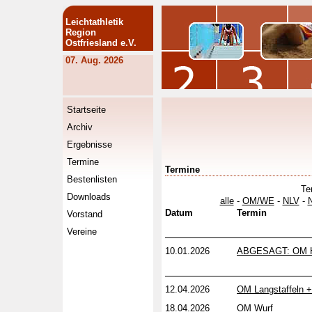
Leichtathletik
Region
Ostfriesland e.V.
07. Aug. 2026
Startseite
Archiv
Ergebnisse
Termine
Termine
Bestenlisten
Te
Downloads
alle
-
OM/WE
-
NLV
-
Datum
Termin
Vorstand
Vereine
10.01.2026
ABGESAGT: OM H
12.04.2026
OM Langstaffeln 
18.04.2026
OM Wurf