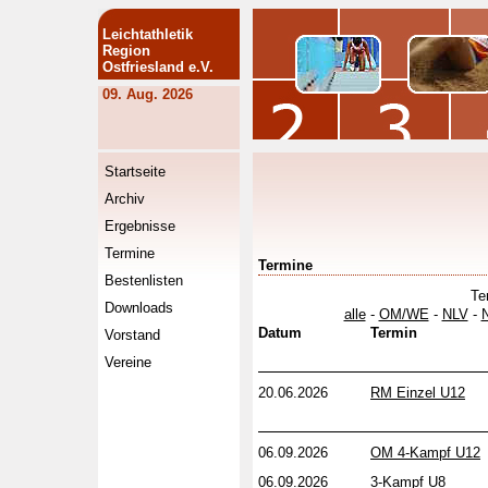
Leichtathletik
Region
Ostfriesland e.V.
09. Aug. 2026
Startseite
Archiv
Ergebnisse
Termine
Termine
Bestenlisten
Te
Downloads
alle
-
OM/WE
-
NLV
-
Datum
Termin
Vorstand
Vereine
20.06.2026
RM Einzel U12
06.09.2026
OM 4-Kampf U12
06.09.2026
3-Kampf U8