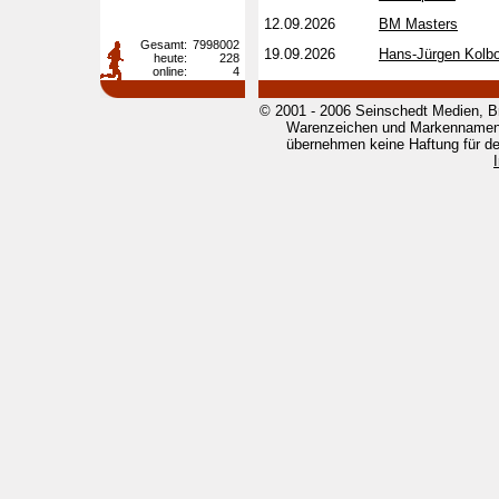
12.09.2026
BM Masters
Gesamt:
7998002
19.09.2026
Hans-Jürgen Kolb
heute:
228
online:
4
© 2001 - 2006 Seinschedt Medien, B
Warenzeichen und Markennamen g
übernehmen keine Haftung für den 