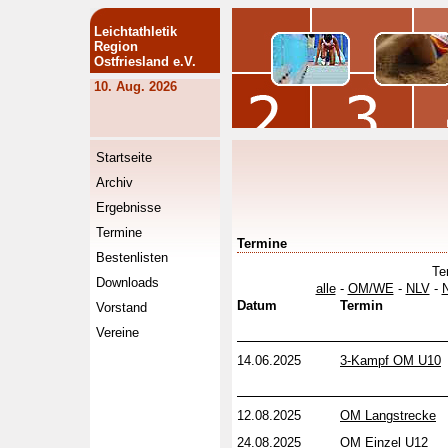
Leichtathletik
Region
Ostfriesland e.V.
10. Aug. 2026
Startseite
Archiv
Ergebnisse
Termine
Termine
Bestenlisten
Te
Downloads
alle
-
OM/WE
-
NLV
-
Datum
Termin
Vorstand
Vereine
14.06.2025
3-Kampf OM U10
12.08.2025
OM Langstrecke
24.08.2025
OM Einzel U12