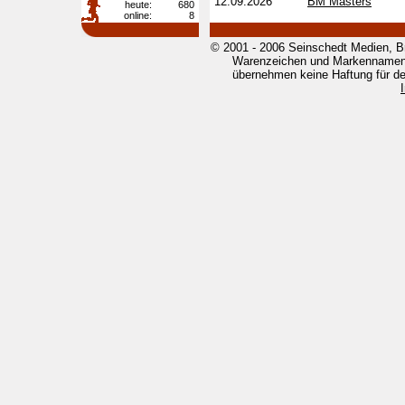
12.09.2026
BM Masters
heute:
680
online:
8
© 2001 - 2006 Seinschedt Medien, B
Warenzeichen und Markennamen g
übernehmen keine Haftung für den 