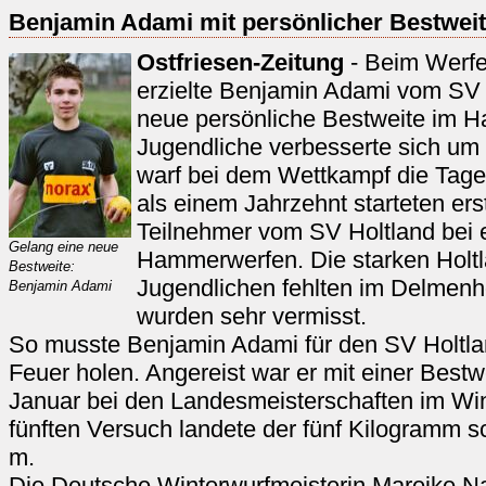
Benjamin Adami mit persönlicher Bestwei
Ostfriesen-Zeitung
- Beim Werfe
erzielte Benjamin Adami vom SV 
neue persönliche Bestweite im 
Jugendliche verbesserte sich um 
warf bei dem Wettkampf die Tage
als einem Jahrzehnt starteten er
Teilnehmer vom SV Holtland bei
Gelang eine neue
Hammerwerfen. Die starken Holt
Bestweite:
Jugendlichen fehlten im Delmenh
Benjamin Adami
wurden sehr vermisst.
So musste Benjamin Adami für den SV Holtla
Feuer holen. Angereist war er mit einer Bestw
Januar bei den Landesmeisterschaften im Wint
fünften Versuch landete der fünf Kilogramm
m.
Die Deutsche Winterwurfmeisterin Mareike 