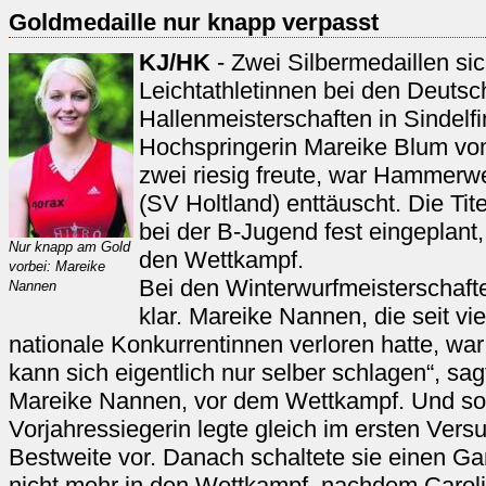
Goldmedaille nur knapp verpasst
KJ/HK
- Zwei Silbermedaillen sic
Leichtathletinnen bei den Deuts
Hallenmeisterschaften in Sindel
Hochspringerin Mareike Blum vo
zwei riesig freute, war Hammerw
(SV Holtland) enttäuscht. Die Tite
bei der B-Jugend fest eingeplant, 
Nur knapp am Gold
den Wettkampf.
vorbei: Mareike
Bei den Winterwurfmeisterschafte
Nannen
klar. Mareike Nannen, die seit vi
nationale Konkurrentinnen verloren hatte, war 
kann sich eigentlich nur selber schlagen“, sa
Mareike Nannen, vor dem Wettkampf. Und so
Vorjahressiegerin legte gleich im ersten Vers
Bestweite vor. Danach schaltete sie einen G
nicht mehr in den Wettkampf, nachdem Carol