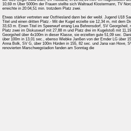
10,69 m Über 5000m der Frauen stellte sich Waltraud Klostermann, TV Nord
erreichte in 20:04,51 min. trotzdem Platz zwei.
Etwas stärker vertreten war Ostfriesland dann bei der weibl. Jugend U18 S
Titel und einen dritten Platz.- Mit der Kugel erzielte sie 12,34 m, mit dem
33,63 m. Einen Titel im Speerwurf errang Lea Behrensdorf, SV Georgsheil
Platz zwei im Diskuswurf mit 27,88 m und Platz drei im Kugelstoß mit 11,19
Georgsheil über 4x100m in dieser Klasse, sie erzielten gute 51,09 sec. Da
über 100m in 13,01 sec., ebenso Wiebke Janßen von der Emder LG über 1500
Anna Bolk, SV G, über 100m Hürden in 155, 82 sec. und Jana van Hove, S
renovierten Marschwegstadion fanden am Sonntag die