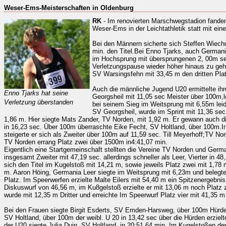
Weser-Ems-Meisterschaften in Oldenburg
RK
- Im renovierten Marschwegstadion fande
Weser-Ems in der Leichtathletik statt mit eine
Bei den Männern sicherte sich Steffen Wiec
min. den Titel.Bei Enno Tjarks, auch Germani
im Hochsprung mit übersprungenen 2, 00m seh
Verletzungspause wieder höher hinaus zu ge
SV Warsingsfehn mit 33,45 m den dritten Plat
Auch die männliche Jugend U20 ermittelte ih
Enno Tjarks hat seine
Georgsheil mit 11,05 sec Meister über 100m,l
Verletzung überstanden
bei seinem Sieg im Weitsprung mit 6,55m leide
SV Georgsheil, wurde im Sprint mit 11,36 sec
1,86 m. Hier siegte Mats Zander, TV Norden, mit 1,92 m. Er gewann auch 
in 16,23 sec. Über 100m überraschte Eike Fecht, SV Holtland, über 100m.
steigerte er sich als Zweiter über 100m auf 11,59 sec. Till Meyerhoff;TV Nord
TV Norden errang Platz zwei über 1500m in4:41,07 min.
Eigentlich eine Startgemeinschaft stellten die Vereine TV Norden und German
insgesamt Zweiter mit 47,19 sec. allerdings schneller als Leer, Vierter in 
sich den Titel im Kugelstoß mit 14,21 m, sowie jeweils Platz zwei mit 1,7
m. Aaron Höing, Germania Leer siegte im Weitsprung mit 6,23m und belegt
Platz. Im Speerwerfen erzielte Malte Eilers mit 54,40 m ein Spitzenergebni
Diskuswurf von 46,56 m, im Ku8gelstoß erzielte er mit 13,06 m noch Platz
wurde mit 12,35 m Dritter und erreichte Im Speerwurf Platz vier mit 41,35 m
Bei den Frauen siegte Birgit Esderts, SV Emden-Harsweg, über 100m Hürden 
SV Holtland, über 100m der weibl. U 20 in 13,42 sec über die Hürden erziel
der U20 siegte Julia Duin, SV Holtland, in 20:51,64 min. Im Kugelstoßen d