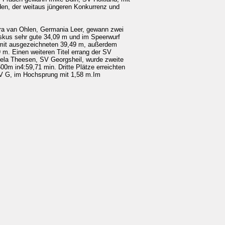
en, der weitaus jüngeren Konkurrenz und
ara van Ohlen, Germania Leer, gewann zwei
 Diskus sehr gute 34,09 m und im Speerwurf
, mit ausgezeichneten 39,49 m, außerdem
 m. Einen weiteren Titel errang der SV
niela Theesen, SV Georgsheil, wurde zweite
m in4:59,71 min. Dritte Plätze erreichten
V G, im Hochsprung mit 1,58 m.Im