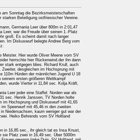
n am Sonntag die Bezirksmeisterschaften
r starken Beteiligung ostfriesischer Vereine.
hmann, Germania Leer über 800m in 2:01,47
a Leer, war die Freude über seinen 1.-Platz
r groß. Es scheint damit nach langer
hen. Im Diskuswurf belegte Andree Berg vom
z.
re Meister. Hier wurde Oliver Meene vom SV
eider herrschte hier Rückenwind.der ihn dann
r stark entgegen blies. Richard Krull, auch
. Zweiter, desgleichen im Hochsprung mit
die 110m Hürden der männlichen Jugend U 18
In seinem ersten größeren Wettkampf
en, wurde Vierter in 11,84 sec. Kolja Kräft,
ia Leer jeder eine Staffel. Norden war als
48,31 sec. Henrik Janssen, TV Norden holte
8 m im Hochsprung und Diskuswurf mit 41,65
e im Speerwurf mit 45,46 m den zweiten
s in Niedersachsen, kaum weniger gut war der
 zwei. Heiko Behrends vom SV Holtland
.
in 16,85 sec., ihr gleich tat es Insa Knust,
te sie Platz zwei in 16,49 sec. Über 5000m
er Frauen gewann Imke Duin, SV Holtland, mit