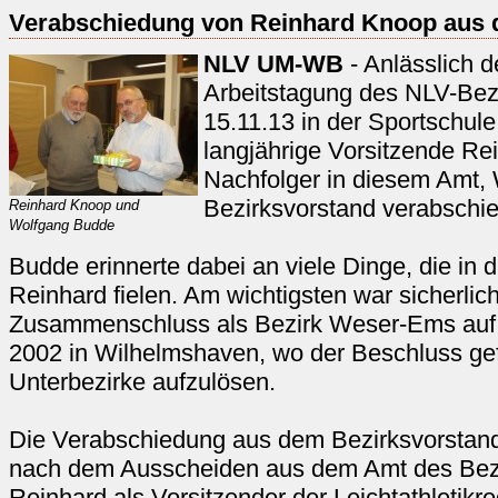
Verabschiedung von Reinhard Knoop aus 
NLV UM-WB
- Anlässlich d
Arbeitstagung des NLV-Be
15.11.13 in der Sportschul
langjährige Vorsitzende R
Nachfolger in diesem Amt,
Bezirksvorstand verabschie
Reinhard Knoop und
Wolfgang Budde
Budde erinnerte dabei an viele Dinge, die in d
Reinhard fielen. Am wichtigsten war sicherlic
Zusammenschluss als Bezirk Weser-Ems au
2002 in Wilhelmshaven, wo der Beschluss gef
Unterbezirke aufzulösen.
Die Verabschiedung aus dem Bezirksvorstand e
nach dem Ausscheiden aus dem Amt des Bezi
Reinhard als Vorsitzender der Leichtathletikr