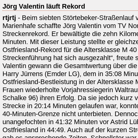
Jörg Valentin läuft Rekord
rtjrtj
- Beim siebten Störtebeker-Straßenlauf 
Marienhafe schaffte Jörg Valentin vom TV N
Streckenrekord. Er bewältigte die zehn Kilome
Minuten. Mit dieser Leistung stellte er gleich
Ostfriesland-Rekord für die Altersklasse M 40
Streckenführung hat sich ausgezahlt“, freute s
Valentin gewann die Gesamtwertung über die
Harry Jürrens (Emder LG), dem in 35:08 Minu
Ostfriesland-Bestleistung in der Altersklasse
Frauen wiederholte Vorjahressiegerin Waltra
Schalke 96) ihren Erfolg. Da sie jedoch kurz 
Strecke in 20:14 Minuten gelaufen war, konnte
40-Minuten-Grenze nicht unterbieten. Denno
unangefochten in 41:32 Minuten vor Astrid L
Ostfriesland in 44:49. Auch auf der kurzen St
gab es ansprechende Zeiten. Schnellster war