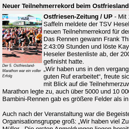
Neuer Teilnehmerrekord beim Ostfrieslan
Ostfriesen-Zeitung / UP
- Mit
Saffeln meldete der TSV Hes
neuen Teilnehmerrekord für de
Das Rennen gewann Frank Th
2:43:09 Stunden und löste Kay 
Heseler Bestenliste ab, der 20
gefinisht hatte.
Der 5. Ostfriesland-
„Wir haben uns in den vergan
Marathon war ein voller
guten Ruf erarbeitet“, freute s
Erfolg
mit Blick auf die Teilnehmerzu
Marathon legte zu, auch über 5000 und 10 00
Bambini-Rennen gab es größere Felder als in
Auch nach der Veranstaltung war die Begeist
Organisationsgruppe groß: „Wir haben viel 
Müller. „Die ersten Anmeldungen liegen bereit