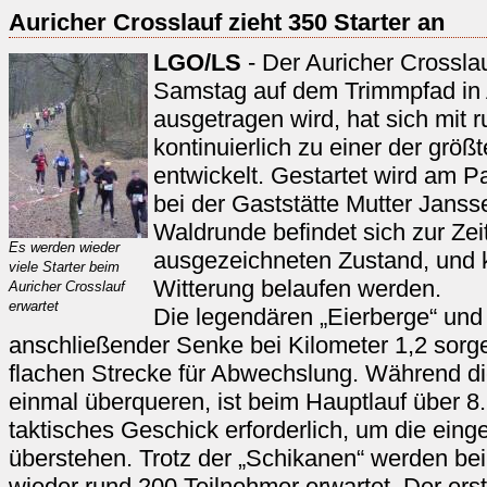
Auricher Crosslauf zieht 350 Starter an
LGO/LS
- Der Auricher Crossl
Samstag auf dem Trimmpfad in 
ausgetragen wird, hat sich mit 
kontinuierlich zu einer der grö
entwickelt. Gestartet wird am P
bei der Gaststätte Mutter Jans
Waldrunde befindet sich zur Zei
Es werden wieder
ausgezeichneten Zustand, und k
viele Starter beim
Witterung belaufen werden.
Auricher Crosslauf
erwartet
Die legendären „Eierberge“ und 
anschließender Senke bei Kilometer 1,2 sorg
flachen Strecke für Abwechslung. Während di
einmal überqueren, ist beim Hauptlauf über 
taktisches Geschick erforderlich, um die ei
überstehen. Trotz der „Schikanen“ werden be
wieder rund 200 Teilnehmer erwartet. Der erst