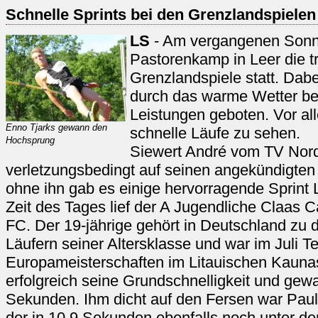
Schnelle Sprints bei den Grenzlandspielen
LS
- Am vergangenen Sonn
Pastorenkamp in Leer die tr
Grenzlandspiele statt. Dabe
durch das warme Wetter beg
Leistungen geboten. Vor al
Enno Tjarks gewann den
schnelle Läufe zu sehen.
Hochsprung
Siewert André vom TV Nor
verletzungsbedingt auf seinen angekündigten 
ohne ihn gab es einige hervorragende Sprint 
Zeit des Tages lief der A Jugendliche Claas
FC. Der 19-jährige gehört in Deutschland zu
Läufern seiner Altersklasse und war im Juli 
Europameisterschaften im Litauischen Kaunas.
erfolgreich seine Grundschnelligkeit und gew
Sekunden. Ihm dicht auf den Fersen war Pau
der in 10,9 Sekunden ebenfalls noch unter d