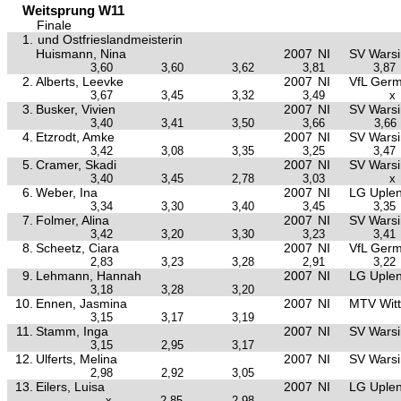
Weitsprung W11
Finale
1.
und Ostfrieslandmeisterin
Huismann, Nina
2007
NI
SV Warsi
3,60
3,60
3,62
3,81
3,87
2.
Alberts, Leevke
2007
NI
VfL Germ
3,67
3,45
3,32
3,49
x
3.
Busker, Vivien
2007
NI
SV Warsi
3,40
3,41
3,50
3,66
3,66
4.
Etzrodt, Amke
2007
NI
SV Warsi
3,42
3,08
3,35
3,25
3,47
5.
Cramer, Skadi
2007
NI
SV Warsi
3,40
3,45
2,78
3,03
x
6.
Weber, Ina
2007
NI
LG Uple
3,34
3,30
3,40
3,45
3,35
7.
Folmer, Alina
2007
NI
SV Warsi
3,42
3,20
3,30
3,23
3,41
8.
Scheetz, Ciara
2007
NI
VfL Germ
2,83
3,23
3,28
2,91
3,22
9.
Lehmann, Hannah
2007
NI
LG Uple
3,18
3,28
3,20
10.
Ennen, Jasmina
2007
NI
MTV Wit
3,15
3,17
3,19
11.
Stamm, Inga
2007
NI
SV Warsi
3,15
2,95
3,17
12.
Ulferts, Melina
2007
NI
SV Warsi
2,98
2,92
3,05
13.
Eilers, Luisa
2007
NI
LG Uple
x
2,85
2,98