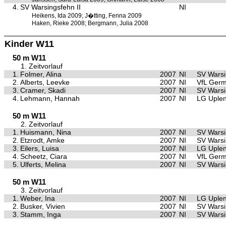
4.
SV Warsingsfehn II
NI
Heikens, Ida 2009; J�tting, Fenna 2009
Haken, Rieke 2008; Bergmann, Julia 2008
Kinder W11
50 m W11
1. Zeitvorlauf
1.
Folmer, Alina
2007
NI
SV Warsi
2.
Alberts, Leevke
2007
NI
VfL Germ
3.
Cramer, Skadi
2007
NI
SV Warsi
4.
Lehmann, Hannah
2007
NI
LG Uple
50 m W11
2. Zeitvorlauf
1.
Huismann, Nina
2007
NI
SV Warsi
2.
Etzrodt, Amke
2007
NI
SV Warsi
3.
Eilers, Luisa
2007
NI
LG Uple
4.
Scheetz, Ciara
2007
NI
VfL Germ
5.
Ulferts, Melina
2007
NI
SV Warsi
50 m W11
3. Zeitvorlauf
1.
Weber, Ina
2007
NI
LG Uple
2.
Busker, Vivien
2007
NI
SV Warsi
3.
Stamm, Inga
2007
NI
SV Warsi