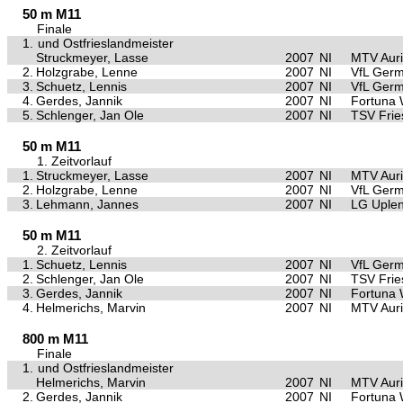
50 m M11
Finale
1.
und Ostfrieslandmeister
Struckmeyer, Lasse
2007
NI
MTV Aur
2.
Holzgrabe, Lenne
2007
NI
VfL Germ
3.
Schuetz, Lennis
2007
NI
VfL Germ
4.
Gerdes, Jannik
2007
NI
Fortuna
5.
Schlenger, Jan Ole
2007
NI
TSV Frie
50 m M11
1. Zeitvorlauf
1.
Struckmeyer, Lasse
2007
NI
MTV Aur
2.
Holzgrabe, Lenne
2007
NI
VfL Germ
3.
Lehmann, Jannes
2007
NI
LG Uple
50 m M11
2. Zeitvorlauf
1.
Schuetz, Lennis
2007
NI
VfL Germ
2.
Schlenger, Jan Ole
2007
NI
TSV Frie
3.
Gerdes, Jannik
2007
NI
Fortuna
4.
Helmerichs, Marvin
2007
NI
MTV Aur
800 m M11
Finale
1.
und Ostfrieslandmeister
Helmerichs, Marvin
2007
NI
MTV Aur
2.
Gerdes, Jannik
2007
NI
Fortuna