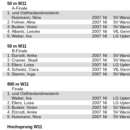
50 m W11
A-Finale
1.
und Ostfrieslandmeisterin
Huismann, Nina
2007
NI
SV Warsi
2.
Folmer, Alina
2007
NI
SV Warsi
3.
Busker, Vivien
2007
NI
SV Warsi
4.
Alberts, Leevke
2007
NI
VfL Germ
5.
Weber, Ina
2007
NI
LG Uple
50 m W11
B-Finale
1.
Etzrodt, Amke
2007
NI
SV Warsi
2.
Cramer, Skadi
2007
NI
SV Warsi
3.
Eilers, Luisa
2007
NI
LG Uple
4.
Scheetz, Ciara
2007
NI
VfL Germ
5.
Stamm, Inga
2007
NI
SV Warsi
800 m W11
Finale
1.
und Ostfrieslandmeisterin
Weber, Ina
2007
NI
LG Uple
2.
Eilers, Luisa
2007
NI
LG Uple
3.
Busker, Vivien
2007
NI
SV Warsi
4.
Etzrodt, Amke
2007
NI
SV Warsi
5.
Huismann, Nina
2007
NI
SV Warsi
Hochsprung W11