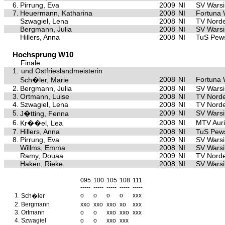
6.
Pirrung, Eva
2009
NI
SV Warsi
7.
Heuermann, Katharina
2008
NI
Fortuna
Szwagiel, Lena
2008
NI
TV Nord
Bergmann, Julia
2008
NI
SV Warsi
Hillers, Anna
2008
NI
TuS Pe
Hochsprung W10
Finale
1.
und Ostfrieslandmeisterin
2008
NI
Fortuna
Sch�ler, Marie
2.
Bergmann, Julia
2008
NI
SV Warsi
3.
Ortmann, Luise
2008
NI
TV Nord
4.
Szwagiel, Lena
2008
NI
TV Nord
5.
2009
NI
SV Warsi
J�tting, Fenna
6.
2008
NI
MTV Aur
Kr��el, Lea
7.
Hillers, Anna
2008
NI
TuS Pe
8.
Pirrung, Eva
2009
NI
SV Warsi
Willms, Emma
2008
NI
SV Warsi
Ramy, Douaa
2009
NI
TV Nord
Haken, Rieke
2008
NI
SV Warsi
095
100
105
108
111
-----
-----
-----
-----
-----
1.
o
o
o
o
xxx
Sch�ler
2.
Bergmann
xxo
xxo
xxo
xo
xxx
3.
Ortmann
o
o
xxo
xxo
xxx
4.
Szwagiel
o
o
xxo
xxx