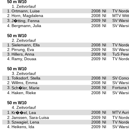
50 m W10
1. Zeitvorlauf
1.
Ortmann, Luise
2008
NI
TV Nord
2.
Horn, Magdalena
2008
NI
MTV Wit
3.
2009
NI
SV Warsi
J�tting, Fenna
4.
Bergmann, Julia
2008
NI
SV Warsi
50 m W10
2. Zeitvorlauf
1.
Sielemann, Ella
2008
NI
TV Nord
2.
Pirrung, Eva
2009
NI
SV Warsi
3.
Hillers, Anna
2008
NI
TuS Pe
4.
Ramy, Douaa
2009
NI
TV Nord
50 m W10
3. Zeitvorlauf
1.
Tolksdorf, Stella
2008
NI
SV Conco
2.
Willms, Emma
2008
NI
SV Warsi
3.
2008
NI
Fortuna
Sch�ler, Marie
4.
Haken, Rieke
2008
NI
SV Warsi
50 m W10
4. Zeitvorlauf
1.
2008
NI
MTV Aur
Kr��el, Lea
2.
Janssen, Sara-Luisa
2009
NI
TV Nord
3.
Szwagiel, Lena
2008
NI
TV Nord
4.
Heikens, Ida
2009
NI
SV Warsi