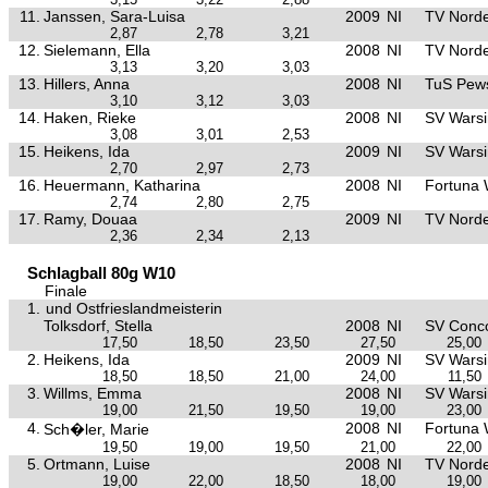
11.
Janssen, Sara-Luisa
2009
NI
TV Nord
2,87
2,78
3,21
12.
Sielemann, Ella
2008
NI
TV Nord
3,13
3,20
3,03
13.
Hillers, Anna
2008
NI
TuS Pe
3,10
3,12
3,03
14.
Haken, Rieke
2008
NI
SV Warsi
3,08
3,01
2,53
15.
Heikens, Ida
2009
NI
SV Warsi
2,70
2,97
2,73
16.
Heuermann, Katharina
2008
NI
Fortuna
2,74
2,80
2,75
17.
Ramy, Douaa
2009
NI
TV Nord
2,36
2,34
2,13
Schlagball 80g W10
Finale
1.
und Ostfrieslandmeisterin
Tolksdorf, Stella
2008
NI
SV Conco
17,50
18,50
23,50
27,50
25,00
2.
Heikens, Ida
2009
NI
SV Warsi
18,50
18,50
21,00
24,00
11,50
3.
Willms, Emma
2008
NI
SV Warsi
19,00
21,50
19,50
19,00
23,00
4.
2008
NI
Fortuna
Sch�ler, Marie
19,50
19,00
19,50
21,00
22,00
5.
Ortmann, Luise
2008
NI
TV Nord
19,00
22,00
18,50
18,00
19,00