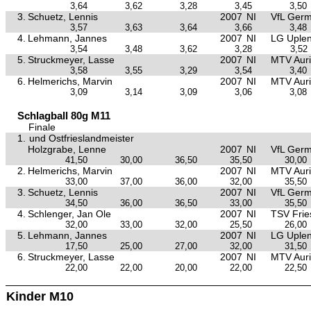
3,64
3,62
3,28
3,45
3,50
3.
Schuetz, Lennis
2007
NI
VfL Germ
3,57
3,63
3,64
3,66
3,48
4.
Lehmann, Jannes
2007
NI
LG Uple
3,54
3,48
3,62
3,28
3,52
5.
Struckmeyer, Lasse
2007
NI
MTV Aur
3,58
3,55
3,29
3,54
3,40
6.
Helmerichs, Marvin
2007
NI
MTV Aur
3,09
3,14
3,09
3,06
3,08
Schlagball 80g M11
Finale
1.
und Ostfrieslandmeister
Holzgrabe, Lenne
2007
NI
VfL Germ
41,50
30,00
36,50
35,50
30,00
2.
Helmerichs, Marvin
2007
NI
MTV Aur
33,00
37,00
36,00
32,00
35,50
3.
Schuetz, Lennis
2007
NI
VfL Germ
34,50
36,00
36,50
33,00
35,50
4.
Schlenger, Jan Ole
2007
NI
TSV Frie
32,00
33,00
32,00
25,50
26,00
5.
Lehmann, Jannes
2007
NI
LG Uple
17,50
25,00
27,00
32,00
31,50
6.
Struckmeyer, Lasse
2007
NI
MTV Aur
22,00
22,00
20,00
22,00
22,50
Kinder M10