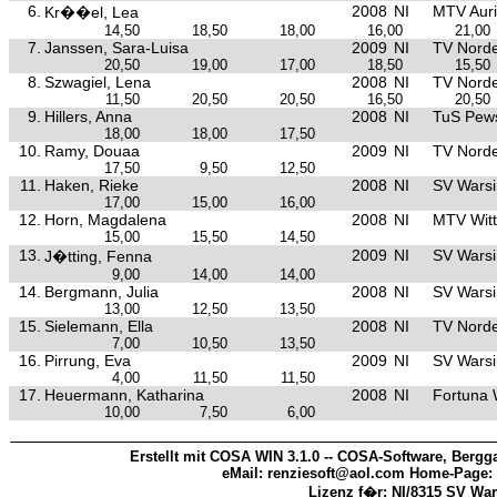
6.
2008
NI
MTV Aur
Kr��el, Lea
14,50
18,50
18,00
16,00
21,00
7.
Janssen, Sara-Luisa
2009
NI
TV Nord
20,50
19,00
17,00
18,50
15,50
8.
Szwagiel, Lena
2008
NI
TV Nord
11,50
20,50
20,50
16,50
20,50
9.
Hillers, Anna
2008
NI
TuS Pe
18,00
18,00
17,50
10.
Ramy, Douaa
2009
NI
TV Nord
17,50
9,50
12,50
11.
Haken, Rieke
2008
NI
SV Warsi
17,00
15,00
16,00
12.
Horn, Magdalena
2008
NI
MTV Wit
15,00
15,50
14,50
13.
2009
NI
SV Warsi
J�tting, Fenna
9,00
14,00
14,00
14.
Bergmann, Julia
2008
NI
SV Warsi
13,00
12,50
13,50
15.
Sielemann, Ella
2008
NI
TV Nord
7,00
10,50
13,50
16.
Pirrung, Eva
2009
NI
SV Warsi
4,00
11,50
11,50
17.
Heuermann, Katharina
2008
NI
Fortuna
10,00
7,50
6,00
Erstellt mit COSA WIN 3.1.0 -- COSA-Software, Bergga
eMail: renziesoft@aol.com Home-Page:
Lizenz f�r: NI/8315 SV Wa