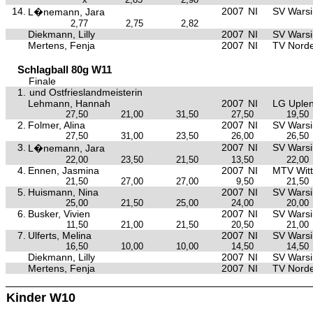
14.
2007
NI
SV Warsi
L�nemann, Jara
2,77
2,75
2,82
Diekmann, Lilly
2007
NI
SV Warsi
Mertens, Fenja
2007
NI
TV Nord
Schlagball 80g W11
Finale
1.
und Ostfrieslandmeisterin
Lehmann, Hannah
2007
NI
LG Uple
27,50
21,00
31,50
27,50
19,50
2.
Folmer, Alina
2007
NI
SV Warsi
27,50
31,00
23,50
26,00
26,50
3.
2007
NI
SV Warsi
L�nemann, Jara
22,00
23,50
21,50
13,50
22,00
4.
Ennen, Jasmina
2007
NI
MTV Wit
21,50
27,00
27,00
9,50
21,50
5.
Huismann, Nina
2007
NI
SV Warsi
25,00
21,50
25,00
24,00
20,00
6.
Busker, Vivien
2007
NI
SV Warsi
11,50
21,00
21,50
20,50
21,00
7.
Ulferts, Melina
2007
NI
SV Warsi
16,50
10,00
10,00
14,50
14,50
Diekmann, Lilly
2007
NI
SV Warsi
Mertens, Fenja
2007
NI
TV Nord
Kinder W10