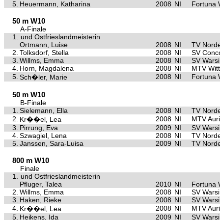
5.
Heuermann, Katharina
2008
NI
Fortuna
50 m W10
A-Finale
1.
und Ostfrieslandmeisterin
Ortmann, Luise
2008
NI
TV Nord
2.
Tolksdorf, Stella
2008
NI
SV Conco
3.
Willms, Emma
2008
NI
SV Warsi
4.
Horn, Magdalena
2008
NI
MTV Wit
5.
2008
NI
Fortuna
Sch�ler, Marie
50 m W10
B-Finale
1.
Sielemann, Ella
2008
NI
TV Nord
2.
2008
NI
MTV Aur
Kr��el, Lea
3.
Pirrung, Eva
2009
NI
SV Warsi
4.
Szwagiel, Lena
2008
NI
TV Nord
5.
Janssen, Sara-Luisa
2009
NI
TV Nord
800 m W10
Finale
1.
und Ostfrieslandmeisterin
Pfluger, Talea
2010
NI
Fortuna
2.
Willms, Emma
2008
NI
SV Warsi
3.
Haken, Rieke
2008
NI
SV Warsi
4.
2008
NI
MTV Aur
Kr��el, Lea
5.
Heikens, Ida
2009
NI
SV Warsi