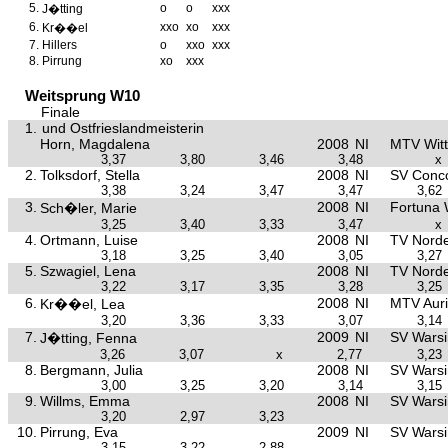
5.
o
o
xxx
J�tting
6.
xxo
xo
xxx
Kr��el
7.
Hillers
o
xxo
xxx
8.
Pirrung
xo
xxx
Weitsprung W10
Finale
1.
und Ostfrieslandmeisterin
Horn, Magdalena
2008
NI
MTV Wit
3,37
3,80
3,46
3,48
x
2.
Tolksdorf, Stella
2008
NI
SV Conco
3,38
3,24
3,47
3,47
3,62
3.
2008
NI
Fortuna
Sch�ler, Marie
3,25
3,40
3,33
3,47
x
4.
Ortmann, Luise
2008
NI
TV Nord
3,18
3,25
3,40
3,05
3,27
5.
Szwagiel, Lena
2008
NI
TV Nord
3,22
3,17
3,35
3,28
3,25
6.
2008
NI
MTV Aur
Kr��el, Lea
3,20
3,36
3,33
3,07
3,14
7.
2009
NI
SV Warsi
J�tting, Fenna
3,26
3,07
x
2,77
3,23
8.
Bergmann, Julia
2008
NI
SV Warsi
3,00
3,25
3,20
3,14
3,15
9.
Willms, Emma
2008
NI
SV Warsi
3,20
2,97
3,23
10.
Pirrung, Eva
2009
NI
SV Warsi
3,15
3,22
2,88