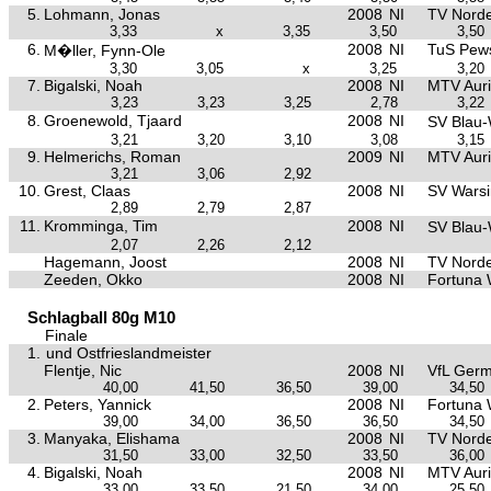
5.
Lohmann, Jonas
2008
NI
TV Nord
3,33
x
3,35
3,50
3,50
6.
2008
NI
TuS Pe
M�ller, Fynn-Ole
3,30
3,05
x
3,25
3,20
7.
Bigalski, Noah
2008
NI
MTV Aur
3,23
3,23
3,25
2,78
3,22
8.
Groenewold, Tjaard
2008
NI
SV Blau
3,21
3,20
3,10
3,08
3,15
9.
Helmerichs, Roman
2009
NI
MTV Aur
3,21
3,06
2,92
10.
Grest, Claas
2008
NI
SV Warsi
2,89
2,79
2,87
11.
Kromminga, Tim
2008
NI
SV Blau
2,07
2,26
2,12
Hagemann, Joost
2008
NI
TV Nord
Zeeden, Okko
2008
NI
Fortuna
Schlagball 80g M10
Finale
1.
und Ostfrieslandmeister
Flentje, Nic
2008
NI
VfL Germ
40,00
41,50
36,50
39,00
34,50
2.
Peters, Yannick
2008
NI
Fortuna
39,00
34,00
36,50
36,50
34,50
3.
Manyaka, Elishama
2008
NI
TV Nord
31,50
33,00
32,50
33,50
36,00
4.
Bigalski, Noah
2008
NI
MTV Aur
33,00
33,50
21,50
34,00
25,50