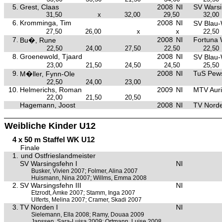
5.
Grest, Claas
2008
NI
SV Warsi
31,50
x
32,00
29,50
32,00
6.
Kromminga, Tim
2008
NI
SV Blau
27,50
26,00
x
x
22,50
7.
2008
NI
Fortuna
Bu�, Rune
22,50
24,00
27,50
22,50
22,50
8.
Groenewold, Tjaard
2008
NI
SV Blau
23,00
21,50
24,50
24,50
25,50
9.
2008
NI
TuS Pe
M�ller, Fynn-Ole
22,50
24,00
23,00
10.
Helmerichs, Roman
2009
NI
MTV Aur
22,00
21,50
20,50
Hagemann, Joost
2008
NI
TV Nord
Weibliche Kinder U12
4 x 50 m Staffel WK U12
Finale
1.
und Ostfrieslandmeister
SV Warsingsfehn I
NI
Busker, Vivien 2007; Folmer, Alina 2007
Huismann, Nina 2007; Willms, Emma 2008
2.
SV Warsingsfehn III
NI
Etzrodt, Amke 2007; Stamm, Inga 2007
Ulferts, Melina 2007; Cramer, Skadi 2007
3.
TV Norden I
NI
Sielemann, Ella 2008; Ramy, Douaa 2009
Janssen, Sara-Luisa 2009; Ortmann, Luise 2008