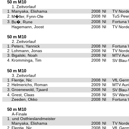
50 m M10
1. Zeitvorlauf
1.
Manyaka, Elishama
2008
NI
TV Nord
2.
2008
NI
TuS Pe
M�ller, Fynn-Ole
3.
2008
NI
Fortuna
Bu�, Rune
Hagemann, Joost
2008
NI
TV Nord
50 m M10
2. Zeitvorlauf
1.
Peters, Yannick
2008
NI
Fortuna
2.
Lohmann, Jonas
2008
NI
TV Nord
3.
Bigalski, Noah
2008
NI
MTV Aur
4.
Kromminga, Tim
2008
NI
SV Blau
50 m M10
3. Zeitvorlauf
1.
Flentje, Nic
2008
NI
VfL Germ
2.
Helmerichs, Roman
2009
NI
MTV Aur
3.
Groenewold, Tjaard
2008
NI
SV Blau
4.
Grest, Claas
2008
NI
SV Warsi
Zeeden, Okko
2008
NI
Fortuna
50 m M10
A-Finale
1.
und Ostfrieslandmeister
Manyaka, Elishama
2008
NI
TV Nord
2.
Flentje, Nic
2008
NI
VfL Germ