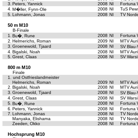
3.
Peters, Yannick
2008
NI
Fortuna
4.
2008
NI
TuS Pe
M�ller, Fynn-Ole
5.
Lohmann, Jonas
2008
NI
TV Nord
50 m M10
B-Finale
1.
2008
NI
Fortuna
Bu�, Rune
2.
Helmerichs, Roman
2009
NI
MTV Aur
3.
Groenewold, Tjaard
2008
NI
SV Blau
4.
Bigalski, Noah
2008
NI
MTV Aur
5.
Grest, Claas
2008
NI
SV Warsi
800 m M10
Finale
1.
und Ostfrieslandmeister
Helmerichs, Roman
2009
NI
MTV Aur
2.
Bigalski, Noah
2008
NI
MTV Aur
3.
Groenewold, Tjaard
2008
NI
SV Blau
4.
Grest, Claas
2008
NI
SV Warsi
5.
2008
NI
Fortuna
Bu�, Rune
6.
Peters, Yannick
2008
NI
Fortuna
7.
Lohmann, Jonas
2008
NI
TV Nord
Manyaka, Elishama
2008
NI
TV Nord
Zeeden, Okko
2008
NI
Fortuna
Hochsprung M10