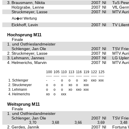
3.
Brausmann, Nikita
2007
NI
TuS Pe
Holzgrabe, Lenne
2007
NI
VfL Germ
Struckmeyer, Lasse
2007
NI
MTV Aur
Au�er Wertung
Eickhoff, Levin
2007
NI
TV Lilien
Hochsprung M11
Finale
1.
und Ostfrieslandmeister
Schlenger, Jan Ole
2007
NI
TSV Frie
2.
Struckmeyer, Lasse
2007
NI
MTV Aur
3.
Lehmann, Jannes
2007
NI
LG Uple
4.
Helmerichs, Marvin
2007
NI
MTV Aur
100
105
110
113
116
119
122
125
-----
-----
-----
-----
-----
-----
-----
-----
1.
Schlenger
-
-
o
o
o
xo
xxo
xxx
2.
Struckmeyer
o
o
o
xo
o
xxx
3.
Lehmann
o
o
o
xo
xxo
xxx
4.
Helmerichs
xo
o
xxx
Weitsprung M11
Finale
1.
und Ostfrieslandmeister
Schlenger, Jan Ole
2007
NI
TSV Frie
3,70
3,68
3,66
3,69
3,48
2.
Gerdes, Jannik
2007
NI
Fortuna