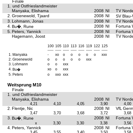
Finale
1.
und Ostfrieslandmeister
Manyaka, Elishama
2008
NI
TV Nord
2.
Groenewold, Tjaard
2008
NI
SV Blau
3.
Lohmann, Jonas
2008
NI
TV Nord
4.
2008
NI
Fortuna
Bu�, Rune
5.
Peters, Yannick
2008
NI
Fortuna
Hagemann, Joost
2008
NI
TV Nord
100
105
110
113
116
119
122
125
-----
-----
-----
-----
-----
-----
-----
-----
1.
Manyaka
-
xo
o
o
o
o
o
xxx
2.
Groenewold
o
o
o
o
o
xxx
3.
Lohmann
o
o
xxx
4.
xo
o
xxx
Bu�
5.
Peters
o
xxo
xxx
Weitsprung M10
Finale
1.
und Ostfrieslandmeister
Manyaka, Elishama
2008
NI
TV Nord
4,21
4,10
4,05
3,90
4,00
2.
Flentje, Nic
2008
NI
VfL Germ
3,47
3,70
3,68
3,72
3,68
3.
2008
NI
Fortuna
Bu�, Rune
x
3,30
3,30
3,38
3,56
4.
Peters, Yannick
2008
NI
Fortuna
3,45
3,55
3,40
3,50
3,58