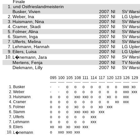
Finale
1.
und Ostfrieslandmeisterin
Busker, Vivien
2007
NI
SV Warsi
2.
Weber, Ina
2007
NI
LG Uple
3.
Huismann, Nina
2007
NI
SV Warsi
4.
Cramer, Skadi
2007
NI
SV Warsi
5.
Folmer, Alina
2007
NI
SV Warsi
6.
Stamm, Inga
2007
NI
SV Warsi
7.
Ulferts, Melina
2007
NI
SV Warsi
7.
Lehmann, Hannah
2007
NI
LG Uple
9.
Eilers, Luisa
2007
NI
LG Uple
10.
2007
NI
SV Warsi
L�nemann, Jara
Mertens, Fenja
2007
NI
TV Nord
Diekmann, Lilly
2007
NI
SV Warsi
095
100
105
108
111
114
117
120
123
126
129
-----
-----
-----
-----
-----
-----
-----
-----
-----
-----
-----
1.
Busker
-
-
o
o
o
o
o
o
o
xxo
xo
2.
Weber
-
-
o
o
o
o
o
o
o
xxo
xxx
3.
Huismann
o
o
o
xxo
xxo
o
o
xo
o
xxx
4.
Cramer
o
o
o
o
o
o
o
o
xo
xxx
5.
Folmer
o
o
o
xo
o
o
xo
xxx
6.
Stamm
o
o
o
xxo
xxo
xo
xxx
7.
Ulferts
o
o
o
o
o
xxx
7.
Lehmann
o
o
o
o
o
xxx
9.
Eilers
xo
xo
xo
xxo
xxx
10.
o
xxo
xxo
xxx
L�nemann