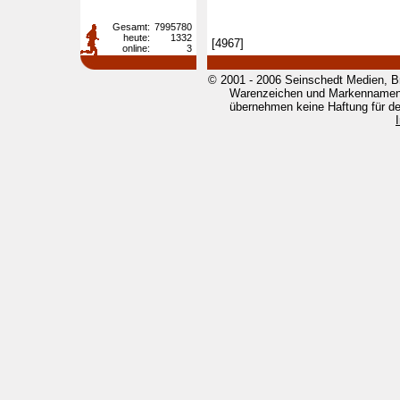
Gesamt:
7995780
heute:
1332
[4967]
online:
3
© 2001 - 2006 Seinschedt Medien, B
Warenzeichen und Markennamen g
übernehmen keine Haftung für den 