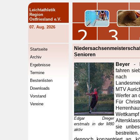
Leichtathletik
Region
Ostfriesland e.V.
07. Aug. 2026
Niedersachsenmeistersc
Startseite
Senioren
Archiv
Beyer
- H
Ergebnisse
fahren sie
Termine
nach 
Bestenlisten
Landesmei
Downloads
MTV Aurich
Werfer an d
Vorstand
Für Chris
Vereine
Herrenha
Wettkamp
Edgar Dreger
Altersklas
erstmals in der M80
sie unbes
aktiv
bestreiten
dennoch konzentriert an, k