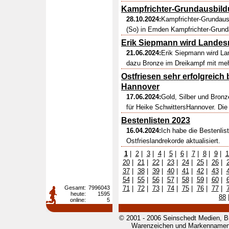
Kampfrichter-Grundausbil
28.10.2024:
Kampfrichter-Grundaus
(So) in Emden Kampfrichter-Grunda
Erik Siepmann wird Landes
21.06.2024:
Erik Siepmann wird La
dazu Bronze im Dreikampf mit meh
Ostfriesen sehr erfolgreich
Hannover
17.06.2024:
Gold, Silber und Bronze
für Heike SchwittersHannover. Die
Bestenlisten 2023
16.04.2024:
Ich habe die Bestenlist
Ostfrieslandrekorde aktualisiert.
1
|
2
|
3
|
4
|
5
|
6
|
7
|
8
|
9
|
1
20
|
21
|
22
|
23
|
24
|
25
|
26
|
37
|
38
|
39
|
40
|
41
|
42
|
43
|
54
|
55
|
56
|
57
|
58
|
59
|
60
|
Gesamt:
7996043
71
|
72
|
73
|
74
|
75
|
76
|
77
|
heute:
1595
88
online:
5
© 2001 - 2006 Seinschedt Medien, B
Warenzeichen und Markennamen g