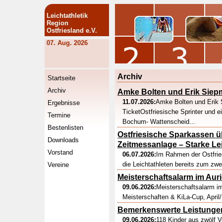
Leichtathletik
Region
Ostfriesland e.V.
07. Aug. 2026
Archiv
Startseite
Archiv
Amke Bolten und Erik Siep
11.07.2026:
Amke Bolten und Erik
Ergebnisse
TicketOstfriesische Sprinter und e
Termine
Bochum- Wattenscheid...
Bestenlisten
Ostfriesische Sparkassen 
Downloads
Zeitmessanlage – Starke Le
Vorstand
06.07.2026:
Im Rahmen der Ostfrie
die Leichtathleten bereits zum zwe
Vereine
Meisterschaftsalarm im Auri
09.06.2026:
Meisterschaftsalarm im
Meisterschaften & KiLa-Cup, April/
Bemerkenswerte Leistunge
09.06.2026:
118 Kinder aus zwölf Ve