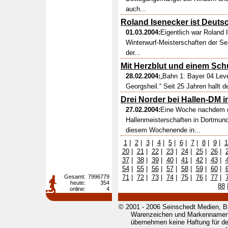
auch...
Roland Isenecker ist Deuts
01.03.2004:
Eigentlich war Roland
Winterwurf-Meisterschaften der S
der...
Mit Herzblut und einem Sc
28.02.2004:
„Bahn 1: Bayer 04 Lev
Georgsheil.“ Seit 25 Jahren hallt 
Drei Norder bei Hallen-DM 
27.02.2004:
Eine Woche nachdem d
Hallenmeisterschaften in Dortmund
diesem Wochenende in...
1
|
2
|
3
|
4
|
5
|
6
|
7
|
8
|
9
|
1
20
|
21
|
22
|
23
|
24
|
25
|
26
|
37
|
38
|
39
|
40
|
41
|
42
|
43
|
54
|
55
|
56
|
57
|
58
|
59
|
60
|
Gesamt:
7996779
71
|
72
|
73
|
74
|
75
|
76
|
77
|
heute:
354
88
online:
4
© 2001 - 2006 Seinschedt Medien, B
Warenzeichen und Markennamen g
übernehmen keine Haftung für den 