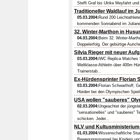
Steffi Graf bis Ulrike Meyfahrt un
Traditioneller Waldlauf im J
05.03.2004:
Rund 200 Leichtathlet
kommenden Sonnabend im Julianen
32. Winter-Marthon in Hus
04.03.2004:
Beim 32. Winter-Marth
Doppelerfolg. Der gebürtige Aurich
Silvia Rieger mit neuer Aufg
03.03.2004:
IWC Replica Watches Si
Weltklasse-Athletin über 400m Hür
Trainerstab...
Ex-Hürdensprinter Florian S
03.03.2004:
Florian Schwarthoff, 
Hürden bei den Olympischen Spielen
USA wollen "sauberes" Ol
02.03.2004:
Ungeachtet der jüngste
"sensationelles" und "sauberes" 
schicken. Jeder...
NLV und Kultusministeriu
01.03.2004:
Wissenschaftliche Stu
Bewegungsmangel bei Kindern und