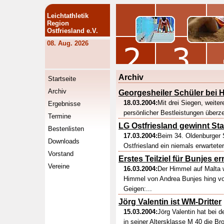
Leichtathletik
Region
Ostfriesland e.V.
08. Aug. 2026
Archiv
Startseite
Archiv
Georgesheiler Schüler bei H
18.03.2004:
Mit drei Siegen, weite
Ergebnisse
persönlicher Bestleistungen überze
Termine
LG Ostfriesland gewinnt Sta
Bestenlisten
17.03.2004:
Beim 34. Oldenburger 
Downloads
Ostfriesland ein niemals erwartete
Vorstand
Erstes Teilziel für Bunjes er
Vereine
16.03.2004:
Der Himmel auf Malta 
Himmel von Andrea Bunjes hing vo
Geigen:...
Jörg Valentin ist WM-Dritter
15.03.2004:
Jörg Valentin hat bei 
in seiner Altersklasse M 40 die Br