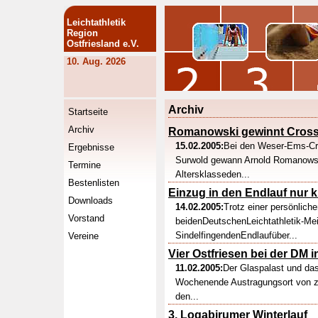
Leichtathletik
Region
Ostfriesland e.V.
10. Aug. 2026
Archiv
Startseite
Archiv
Romanowski gewinnt Cross
15.02.2005:
Bei den Weser-Ems-Cr
Ergebnisse
Surwold gewann Arnold Romanowski
Termine
Altersklasseden...
Bestenlisten
Einzug in den Endlauf nur 
Downloads
14.02.2005:
Trotz einer persönlich
Vorstand
beidenDeutschenLeichtathletik-Mei
SindelfingendenEndlaufüber...
Vereine
Vier Ostfriesen bei der DM i
11.02.2005:
Der Glaspalast und das
Wochenende Austragungsort von z
den...
3. Logabirumer Winterlauf