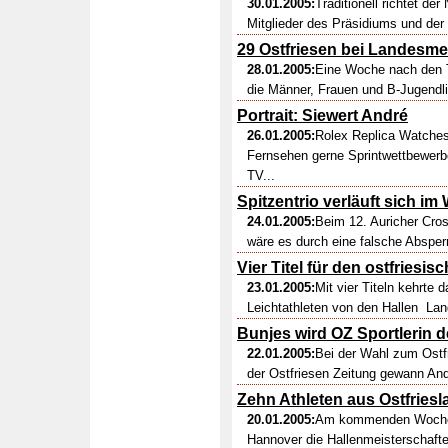
30.01.2005:
Traditionell richtet de
Mitglieder des Präsidiums und der 
29 Ostfriesen bei Landesme
28.01.2005:
Eine Woche nach den T
die Männer, Frauen und B-Jugendl
Portrait: Siewert André
26.01.2005:
Rolex Replica Watches
Fernsehen gerne Sprintwettbewerbe 
TV...
Spitzentrio verläuft sich im
24.01.2005:
Beim 12. Auricher Cros
wäre es durch eine falsche Abspe
Vier Titel für den ostfries
23.01.2005:
Mit vier Titeln kehrte 
Leichtathleten von den Hallen Lan
Bunjes wird OZ Sportlerin 
22.01.2005:
Bei der Wahl zum Ostfr
der Ostfriesen Zeitung gewann And
Zehn Athleten aus Ostfriesl
20.01.2005:
Am kommenden Wochene
Hannover die Hallenmeisterschaft