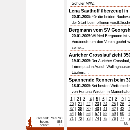
Schüler M/W...
Lena Saathoff überzeugt in 
20.01.2005:
Für die beiden Nachwu
der Start beim offenen westfälische
Bergmann vom SV Georgshe
20.01.2005:
Wilfried Bergmann ist
Verdienste um den Verein geehrt 
seine...
Auricher Crosslauf zieht 350
19.01.2005:
Der Auricher Crossla
Trimmpfad in Aurich-Wallinghausen
Läufern,...
Spannende Rennen beim 31
18.01.2005:
Bei besten Wetterbedi
von Fortuna Wirdum in Marienhafe
1
|
2
|
3
|
4
|
5
|
6
|
7
|
8
|
9
|
1
20
|
21
|
22
|
23
|
24
|
25
|
26
|
37
|
38
|
39
|
40
|
41
|
42
|
43
|
54
|
55
|
56
|
57
|
58
|
59
|
60
|
Gesamt:
7999708
71
|
72
|
73
|
74
|
75
|
76
|
77
|
heute:
886
88
online:
13