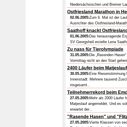
Niedersächsischen und Bremer Lan
Ostfriesland Marathon in He
02.06.2005:
Zum 6. Mal ist der Lau
Ausrichter des Ostfriesland-Marath
Saathoff knackt Ostfrieslan
01.06.2005:
Das herausragende Erg
SV Georgsheil erzielte Lena Saath
Zu nass für Tierolympiade
31.05.2005:
Die „Rasenden Hasen“ u
Vormittag nicht an den Start gehen
2400 Läufer beim Matjeslauf
30.05.2005:
Eine Riesenstimmung 
Innenstadt: Mehrere tausend Zusc
insgesamt...
Teilnehmerrekord beim Emde
27.05.2005:
Mehr als 2000 Läufer 
Matjeslauf angemeldet. Und es s
erwartet der...
"Rasende Hasen" und "Flitz
27.05.2005:
Vierte Klassen von se