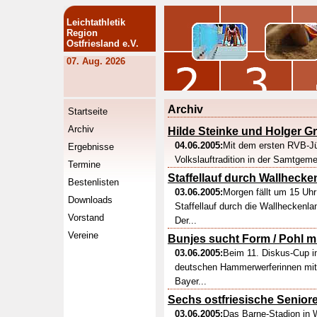
Leichtathletik
Region
Ostfriesland e.V.
07. Aug. 2026
Archiv
Startseite
Archiv
Hilde Steinke und Holger Gr
04.06.2005:
Mit dem ersten RVB-Jü
Ergebnisse
Volkslauftradition in der Samtgem
Termine
Staffellauf durch Wallhecke
Bestenlisten
03.06.2005:
Morgen fällt um 15 Uhr
Downloads
Staffellauf durch die Wallheckenl
Vorstand
Der...
Vereine
Bunjes sucht Form / Pohl m
03.06.2005:
Beim 11. Diskus-Cup i
deutschen Hammerwerferinnen mit 
Bayer...
Sechs ostfriesische Senior
03.06.2005:
Das Barne-Stadion in W