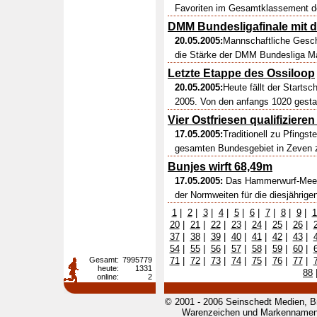
Favoriten im Gesamtklassement des 2
DMM Bundesligafinale mit 
20.05.2005:
Mannschaftliche Geschl
die Stärke der DMM Bundesliga Ma
Letzte Etappe des Ossiloop
20.05.2005:
Heute fällt der Startsc
2005. Von den anfangs 1020 gestar
Vier Ostfriesen qualifizieren
17.05.2005:
Traditionell zu Pfingst
gesamten Bundesgebiet in Zeven zu
Bunjes wirft 68,49m
17.05.2005:
Das Hammerwurf-Meeti
der Normweiten für die diesjährigen
1
|
2
|
3
|
4
|
5
|
6
|
7
|
8
|
9
|
1
20
|
21
|
22
|
23
|
24
|
25
|
26
|
37
|
38
|
39
|
40
|
41
|
42
|
43
|
54
|
55
|
56
|
57
|
58
|
59
|
60
|
Gesamt:
7995779
71
|
72
|
73
|
74
|
75
|
76
|
77
|
heute:
1331
88
online:
2
© 2001 - 2006 Seinschedt Medien, B
Warenzeichen und Markennamen g