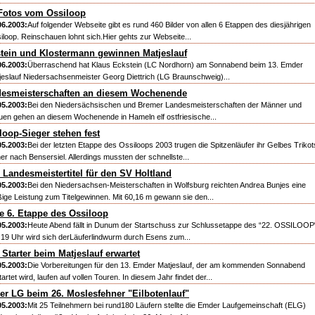
Fotos vom Ossiloop
06.2003:
Auf folgender Webseite gibt es rund 460 Bilder von allen 6 Etappen des diesjährigen
iloop. Reinschauen lohnt sich.Hier gehts zur Webseite...
tein und Klostermann gewinnen Matjeslauf
06.2003:
Überraschend hat Klaus Eckstein (LC Nordhorn) am Sonnabend beim 13. Emder
jeslauf Niedersachsenmeister Georg Diettrich (LG Braunschweig)...
esmeisterschaften an diesem Wochenende
05.2003:
Bei den Niedersächsischen und Bremer Landesmeisterschaften der Männer und
uen gehen an diesem Wochenende in Hameln elf ostfriesische...
loop-Sieger stehen fest
05.2003:
Bei der letzten Etappe des Ossiloops 2003 trugen die Spitzenläufer ihr Gelbes Trikot
her nach Bensersiel. Allerdings mussten der schnellste...
 Landesmeistertitel für den SV Holtland
05.2003:
Bei den Niedersachsen-Meisterschaften in Wolfsburg reichten Andrea Bunjes eine
ige Leistung zum Titelgewinnen. Mit 60,16 m gewann sie den...
e 6. Etappe des Ossiloop
05.2003:
Heute Abend fällt in Dunum der Startschuss zur Schlussetappe des “22. OSSILOOP
19 Uhr wird sich derLäuferlindwurm durch Esens zum...
 Starter beim Matjeslauf erwartet
05.2003:
Die Vorbereitungen für den 13. Emder Matjeslauf, der am kommenden Sonnabend
artet wird, laufen auf vollen Touren. In diesem Jahr findet der...
r LG beim 26. Moslesfehner "Eilbotenlauf"
05.2003:
Mit 25 Teilnehmern bei rund180 Läufern stellte die Emder Laufgemeinschaft (ELG)