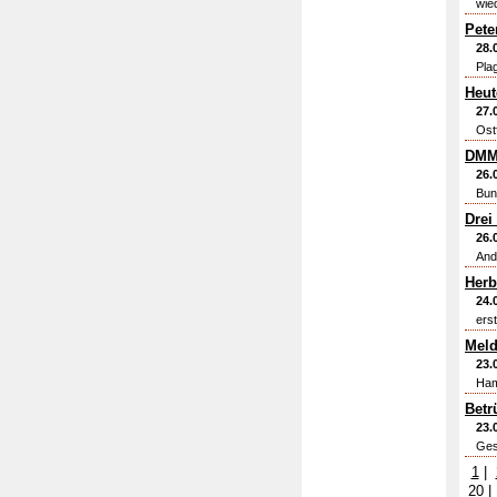
wie
Pete
28.
Pla
Heut
27.
Ost
DMM 
26.
Bun
Drei
26.
And
Herb
24.
ers
Meld
23.
Ham
Betr
23.
Ges
1
|
20