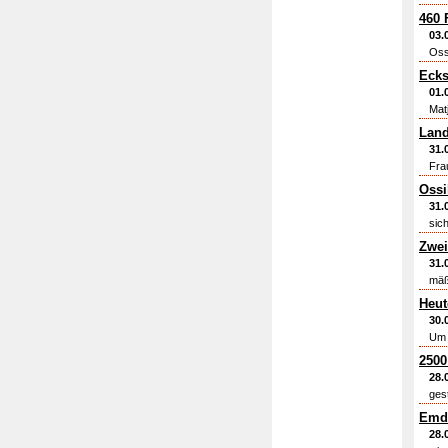
460 
03.
Oss
Ecks
01.
Mat
Land
31.
Fra
Ossi
31.
sic
Zwei
31.
mäß
Heut
30.
Um 
2500
28.
gest
Emde
28.