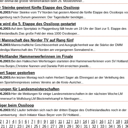
der einmal die größte Vereinsfraktion beim 26. Moslesfehner...
r Steinke gewinnt fünfte Etappe des Ossiloop
05.2003:
Peter Steinke vom TV Norden hat gestern Abend die fünfte Etappe des Ossiloops vo
ggenburg nach Dunum gewonnen: Der Tagesläufer benötigte...
e wird die 5. Etappe des Ossiloop gestartet
05.2003:
Auf dem Sportplatz in Plaggenburg fällt heute um 19 Uhr der Start zur 5. Etappe des
frieslandlaufs.Das große Feld der etwa 1000 Ossilooper...
Mannschaft des Norder TV auf Rang fünf
05.2003:
Mannschaftliche Geschlossenheit und Ausgeglichenheit war die Stärke der DMM
desliga Mannschaft des TV Norden am vergangenen Sonnabend in...
 Holtlander Hammerwerferinnen im Finale
05.2003:
Bei den Halleschen Werfertagen starteten drei Hammerwerferinnen vom SV Holtland
rea Bunjes,Christine Nannen und Daniela Pohl erreichten jeweils...
ert Sager gestorben
05.2003:
Am letzten Montag noch nahm Herbert Sager als Ehrengast an der Verleihung des
ten Sportehrenpreises seines Vereins an die Kreis-Auricher...
ungen für Landesmeisterschaften
05.2003:
Hier die Meldungen für einige Landesmeisterschaften in der nächsten Woche:LM
merwurf in Wolfsburg:LM Blockmehrkampf in Nienhagen:...
üger beim Ossiloop
05.2003:
952 Läufer befinden sich nach der dritten Etappe des Ostfrieslandlaufes noch in der
amtwertung : doch Initiator Klaus Beyer vom SV Holtland...
2
|
3
|
4
|
5
|
6
|
7
|
8
|
9
|
10
|
11
|
12
|
13
|
14
|
15
|
16
|
17
|
18
|
1
|
21
|
22
|
23
|
24
|
25
|
26
|
27
|
28
|
29
|
30
|
31
|
32
|
33
|
34
|
35
|
3