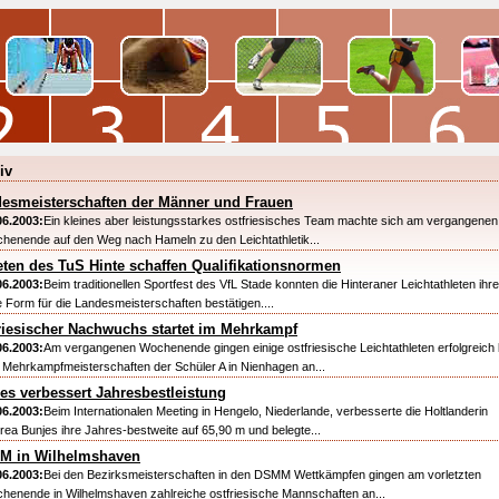
iv
esmeisterschaften der Männer und Frauen
06.2003:
Ein kleines aber leistungsstarkes ostfriesisches Team machte sich am vergangenen
henende auf den Weg nach Hameln zu den Leichtathletik...
eten des TuS Hinte schaffen Qualifikationsnormen
06.2003:
Beim traditionellen Sportfest des VfL Stade konnten die Hinteraner Leichtathleten ihre
e Form für die Landesmeisterschaften bestätigen....
riesischer Nachwuchs startet im Mehrkampf
06.2003:
Am vergangenen Wochenende gingen einige ostfriesische Leichtathleten erfolgreich 
 Mehrkampfmeisterschaften der Schüler A in Nienhagen an...
es verbessert Jahresbestleistung
06.2003:
Beim Internationalen Meeting in Hengelo, Niederlande, verbesserte die Holtlanderin
rea Bunjes ihre Jahres-bestweite auf 65,90 m und belegte...
M in Wilhelmshaven
06.2003:
Bei den Bezirksmeisterschaften in den DSMM Wettkämpfen gingen am vorletzten
henende in Wilhelmshaven zahlreiche ostfriesische Mannschaften an...