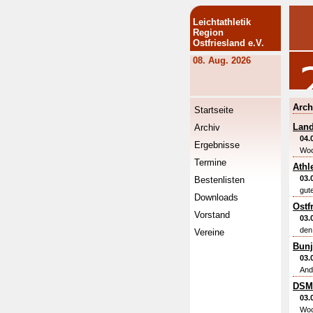
Leichtathletik
Region
Ostfriesland e.V.
08. Aug. 2026
Arch
Startseite
Land
Archiv
04.
Ergebnisse
Woc
Termine
Athl
03.
Bestenlisten
gut
Downloads
Ostf
Vorstand
03.
den
Vereine
Bunj
03.
And
DSM
03.
Woc