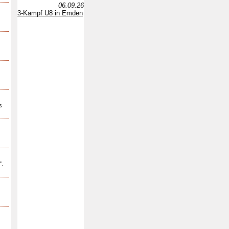
06.09.26
3-Kampf U8 in Emden
s
".