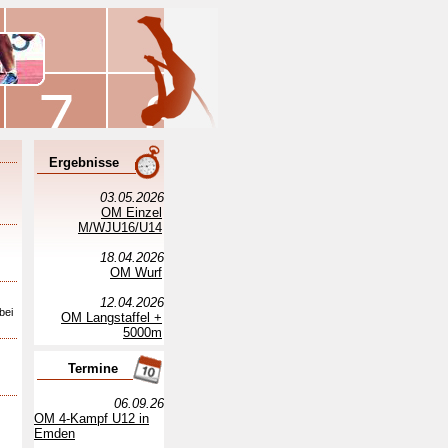
Ergebnisse
03.05.2026
OM Einzel
M/WJU16/U14
18.04.2026
OM Wurf
12.04.2026
bei
OM Langstaffel +
5000m
Termine
06.09.26
OM 4-Kampf U12 in
Emden