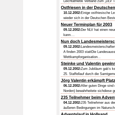
Leichtathletik Verband zum „DLV Ta
Ostfriesen in der Deutschen
10.12.2002:
Einige ostfriesische L
wieder sich in der Deutschen Beste
Neuer Terminplan für 2003
09.12.2002:
Der NLV hat einen neu
kann....
Nun doch Landesmeistersch
09.12.2002:
Landesmeisterschaften
A finden 2003 stattDie Landesaus
Wettkampforganisation...
Steinke und Valentin gewin
09.12.2002:
Zum Jubiläum gab’s ke
25. Staffellauf durch die Samtgeme
Jörg Valentin erkämpft Platz
06.12.2002:
Aller guten Dinge sind 
Norden) bewahrheitete sichdiese g
235 Teilnehmer beim Advent
04.12.2002:
235 Teilnehmer aus d
äußeren Bedingungen im Naturschu
Adventslauf in Hollsand