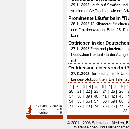
29.11.2002:
Läufe auf Straßen und 
so eine große Tradition wie der Adv
Prominente Läufer beim "Ru
28.11.2002:
13 Kilometer für einen
und Fraktionszwang: Beim 25. Run
kann...
Ostfriesen in der Deutsche
27.11.2002:
Zehn mal platzierten si
Deutschen Bestenliste der A Jug
mit...
Ostfriesland einer von drei
27.11.2002:
Der Leichtathletik-Unter
Landes-Stützpunkten. Die Talentsc
1
|
2
|
3
|
4
|
5
|
6
|
7
|
8
|
9
|
1
20
|
21
|
22
|
23
|
24
|
25
|
26
|
37
|
38
|
39
|
40
|
41
|
42
|
43
|
54
|
55
|
56
|
57
|
58
|
59
|
60
|
Gesamt:
7998540
71
|
72
|
73
|
74
|
75
|
76
|
77
|
heute:
766
88
online:
9
© 2001 - 2006 Seinschedt Medien, B
Warenzeichen und Markennamen g