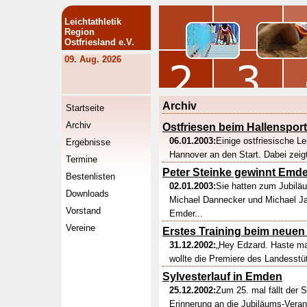
Leichtathletik
Region
Ostfriesland e.V.
09. Aug. 2026
Archiv
Startseite
Archiv
Ostfriesen beim Hallensport
06.01.2003:
Einige ostfriesische Le
Ergebnisse
Hannover an den Start. Dabei zeigt
Termine
Peter Steinke gewinnt Emde
Bestenlisten
02.01.2003:
Sie hatten zum Jubilä
Downloads
Michael Dannecker und Michael Ja
Vorstand
Emder...
Vereine
Erstes Training beim neuen
31.12.2002:
„Hey Edzard. Haste ma
wollte die Premiere des Landesstü
Sylvesterlauf in Emden
25.12.2002:
Zum 25. mal fällt der 
Erinnerung an die Jubiläums-Veranst