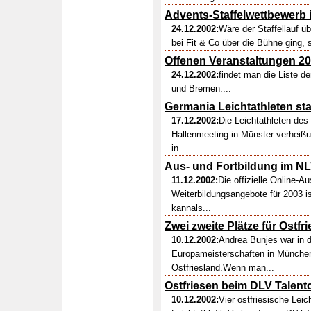
Advents-Staffelwettbewerb 
24.12.2002:
Wäre der Staffellauf ü
bei Fit & Co über die Bühne ging, s
Offenen Veranstaltungen 2
24.12.2002:
findet man die Liste d
und Bremen....
Germania Leichtathleten sta
17.12.2002:
Die Leichtathleten des
Hallenmeeting in Münster verheißun
in...
Aus- und Fortbildung im N
11.12.2002:
Die offizielle Online-
Weiterbildungsangebote für 2003 i
kannals...
Zwei zweite Plätze für Ostfr
10.12.2002:
Andrea Bunjes war in d
Europameisterschaften in München 
Ostfriesland.Wenn man...
Ostfriesen beim DLV Talent
10.12.2002:
Vier ostfriesische Lei