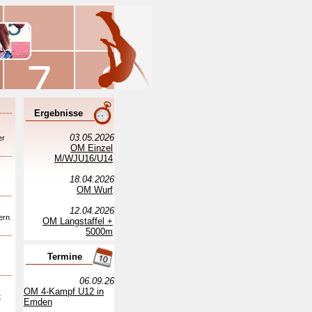
Ergebnisse
03.05.2026
er
OM Einzel
M/WJU16/U14
18.04.2026
OM Wurf
12.04.2026
ern
OM Langstaffel +
5000m
Termine
06.09.26
OM 4-Kampf U12 in
t
Emden