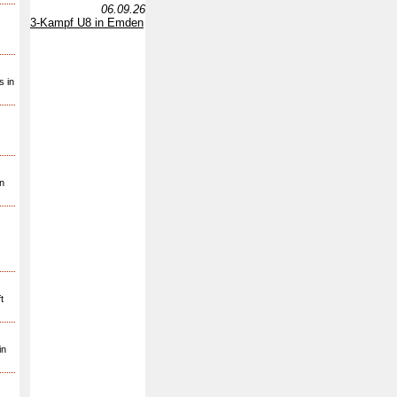
06.09.26
3-Kampf U8 in Emden
s in
n
t
in