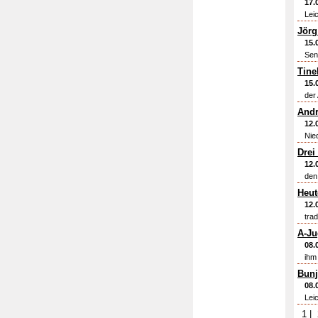
17.
Lei
Jörg
15.
Sen
Tine
15.
der
Andr
12.
Nie
Drei
12.
den
Heut
12.
tra
A-Ju
08.
ihm
Bunj
08.
Lei
1
|