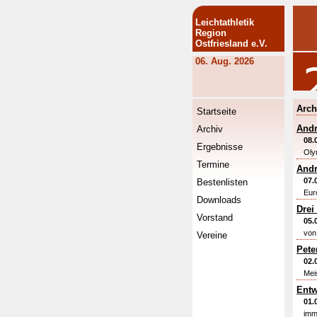
Leichtathletik
Region
Ostfriesland e.V.
06. Aug. 2026
Arch
Startseite
Andr
Archiv
08.
Ergebnisse
Oly
Termine
Andr
07.
Bestenlisten
Eur
Downloads
Drei
Vorstand
05.
von
Vereine
Pete
02.
Mei
Entw
01.
imm