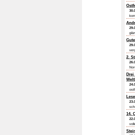
Ostf
30.
kom
Andr
29.
glä
Gute
29.
ver
2. S
26.
Nor
Drei
Welt
24.
ostf
Lese
23.
sch
14. 
22.
vol
Stei