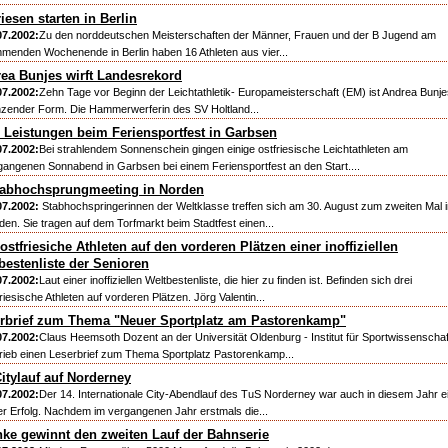
riesen starten in Berlin
07.2002:
Zu den norddeutschen Meisterschaften der Männer, Frauen und der B Jugend am
menden Wochenende in Berlin haben 16 Athleten aus vier...
ea Bunjes wirft Landesrekord
07.2002:
Zehn Tage vor Beginn der Leichtathletik- Europameisterschaft (EM) ist Andrea Bunje
nzender Form. Die Hammerwerferin des SV Holtland...
 Leistungen beim Feriensportfest in Garbsen
07.2002:
Bei strahlendem Sonnenschein gingen einige ostfriesische Leichtathleten am
gangenen Sonnabend in Garbsen bei einem Feriensportfest an den Start....
tabhochsprungmeeting in Norden
07.2002:
Stabhochspringerinnen der Weltklasse treffen sich am 30. August zum zweiten Mal i
den. Sie tragen auf dem Torfmarkt beim Stadtfest einen...
 ostfriesiche Athleten auf den vorderen Plätzen einer inoffiziellen
bestenliste der Senioren
07.2002:
Laut einer inoffiziellen Weltbestenliste, die hier zu finden ist. Befinden sich drei
riesische Athleten auf vorderen Plätzen. Jörg Valentin...
rbrief zum Thema "Neuer Sportplatz am Pastorenkamp"
07.2002:
Claus Heemsoth Dozent an der Universität Oldenburg - Institut für Sportwissenschaf
rieb einen Leserbrief zum Thema Sportplatz Pastorenkamp...
Citylauf auf Norderney
07.2002:
Der 14. Internationale City-Abendlauf des TuS Norderney war auch in diesem Jahr e
ler Erfolg. Nachdem im vergangenen Jahr erstmals die...
nke gewinnt den zweiten Lauf der Bahnserie