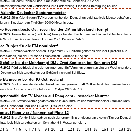
07.2002:
Mit dem Rennen über 5000 Meter fand die Bahnserie 2002 der
chtathletikgemeinschaft Ostfriesland ihre Fortsetzung. Eine hohe Beteiligung bei den...
 Valentin Deutscher Seniorenmeister
07.2002:
Jörg Valentin vom TV Norden hat bei den Deutschen Leichtathletik-Meisterschaften 
ioren in Kevelaer den Titel über 10000 Meter in der...
ke Rozema beste Ostfriesen bei der DM im Blockmehrkampf
07.2002:
Tineke Rozema (TuS Hinte) belegte bei den Deutschen Leichtathletik-Meisterschaft
 A-Schüler im Blockwettkampf Lauf mit 2533 Punkten Platz 21....
ea Bunjes für die EM nominiert!
07.2002:
Hammerwerferin Andrea Bunjes vom SV Holtland gehört zu den vier Sportlern aus
dersachsen, die der Deutsche Leichtathletik-Verband (DLV) für...
 Schüler bei der Mehrkampf DM / Zwei Senioren bei Senioren DM
07.2002:
Fünf ostfriesische Leichtathleten aus fünf Vereinen starten an diesem Wochenende b
 Deutschen Meisterschaften der Schülerinnen und Schüler...
e Bahnserie bei der lG Ostfriesland
07.2002:
Am kommenden Freitag bietet die Laufgemeinschaft Ostfriesland den zweiten Teil ihr
ditionellen Bahnserie an. Nachdem am 12. April 2002 die 10...
gendstaffel der TV Norden auf Rang acht / Isenecker Neunter
07.2002:
Als Steffen Weber gestern Abend in den Innraum des Wattenscheider Stadions kam, l
 eine Gänsehaut über den Rücken: „Das ist so eine...
es auf Rang vier / Nannen auf Platz 12
07.2002:
Ergreifende Bilder gab es nach der ersten Entscheidung am zweiten Tag der Deuts
chtathletik-Meisterschaften am Sonnabend in Wattenscheid:...
2
|
3
|
4
|
5
|
6
|
7
|
8
|
9
|
10
|
11
|
12
|
13
|
14
|
15
|
16
|
17
|
18
|
1