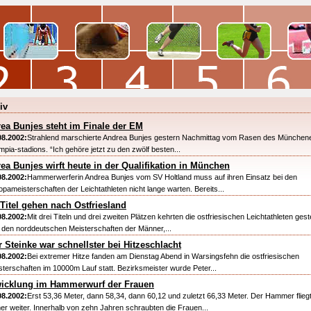
iv
ea Bunjes steht im Finale der EM
08.2002:
Strahlend marschierte Andrea Bunjes gestern Nachmittag vom Rasen des München
mpia-stadions. “Ich gehöre jetzt zu den zwölf besten...
ea Bunjes wirft heute in der Qualifikation in München
08.2002:
Hammerwerferin Andrea Bunjes vom SV Holtland muss auf ihren Einsatz bei den
opameisterschaften der Leichtathleten nicht lange warten. Bereits...
 Titel gehen nach Ostfriesland
08.2002:
Mit drei Titeln und drei zweiten Plätzen kehrten die ostfriesischen Leichtathleten gest
 den norddeutschen Meisterschaften der Männer,...
r Steinke war schnellster bei Hitzeschlacht
08.2002:
Bei extremer Hitze fanden am Dienstag Abend in Warsingsfehn die ostfriesischen
sterschaften im 10000m Lauf statt. Bezirksmeister wurde Peter...
icklung im Hammerwurf der Frauen
08.2002:
Erst 53,36 Meter, dann 58,34, dann 60,12 und zuletzt 66,33 Meter. Der Hammer flieg
er weiter. Innerhalb von zehn Jahren schraubten die Frauen...