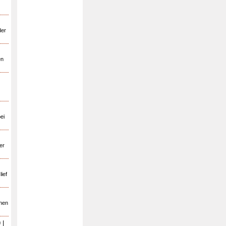
der
en
ei
er
ief
chen
9
|