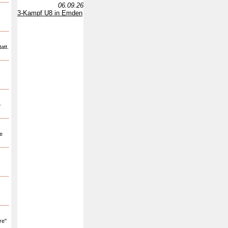
06.09.26
3-Kampf U8 in Emden
att.
-
e
re"