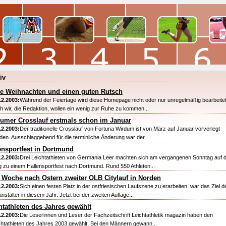
iv
e Weihnachten und einen guten Rutsch
12.2003:
Während der Feiertage wird diese Homepage nicht oder nur unregelmäßig bearbeitet
h wir, die Redaktion, wollen ein wenig zur Ruhe zu kommen...
umer Crosslauf erstmals schon im Januar
12.2003:
Der traditionelle Crosslauf von Fortuna Wirdum ist von März auf Januar vorverlegt
den. Ausschlaggebend für die terminliche Änderung war der...
ensportfest in Dortmund
12.2003:
Drei Leichtathleten von Germania Leer machten sich am vergangenen Sonntag auf 
 zu einem Hallensportfest nach Dortmund. Rund 550 Athleten...
 Woche nach Ostern zweiter OLB Citylauf in Norden
12.2003:
Sich einen festen Platz in der ostfriesischen Laufszene zu erarbeiten, war das Ziel d
nstalter in diesem Jahr. Jetzt bei der zweiten Auflage...
htathleten des Jahres gewählt
12.2003:
Die Leserinnen und Leser der Fachzeitschrift Leichtathletik magazin haben den
chtathleten des Jahres 2003 gewählt. Bei den Männern gewann...