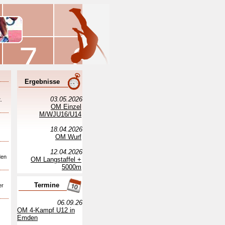
Ergebnisse
03.05.2026
.
OM Einzel
M/WJU16/U14
18.04.2026
OM Wurf
12.04.2026
den
OM Langstaffel +
5000m
Termine
er
06.09.26
OM 4-Kampf U12 in
Emden