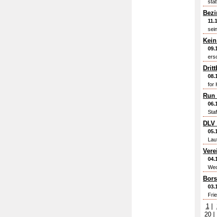
sta
Bezi
11.
sei
Kein
09.
ers
Drit
08.
for 
Run 
06.
Sta
DLV 
05.
Lauf
Vere
04.
Wech
Bors
03.
Fri
1
|
20