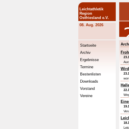
Leichtathletik
Region
Ostfriesland e.V.
08. Aug. 2026
Arch
Startseite
Froh
Archiv
23.
Ergebnisse
Auc
Termine
Wird
23.
Bestenlisten
wor
Downloads
Hall
Vorstand
22.
Weg
Vereine
Eine
19.
Vera
Leic
18.
Lei