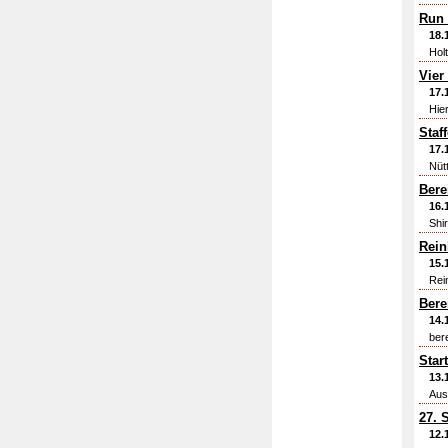
Run 
18.
Hol
Vier
17.
Hie
Staf
17.
Nüt
Bere
16.
Shir
Rein
15.
Rei
Bere
14.
ber
Star
13.
Aus
27. 
12.