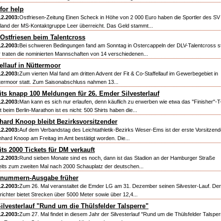
for help
12.2003:
Ostfriesen-Zeitung Einen Scheck in Höhe von 2 000 Euro haben die Sportler des SV
tland der MS-Kontaktgruppe Leer überreicht. Das Geld stammt...
 Ostfriesen beim Talentcross
12.2003:
Bei schweren Bedingungen fand am Sonntag in Ostercappeln der DLV-Talentcross st
r traten die nominierten Mannschaften von 14 verschiedenen...
fellauf in Nüttermoor
12.2003:
Zum vierten Mal fand am dritten Advent der Fit & Co-Staffellauf im Gewerbegebiet in
termoor statt. Zum Saisonabschluss nahmen 13...
its knapp 100 Meldungen für 26. Emder Silvesterlauf
12.2003:
Man kann es sich nur erlaufen, denn käuflich zu erwerben wie etwa das "Finisher"-T
t beim Berlin-Marathon ist es nicht: 500 Shirts haben die...
hard Knoop bleibt Bezirksvorsitzender
12.2003:
Auf dem Verbandstag des Leichtathletik-Bezirks Weser-Ems ist der erste Vorsitzend
nhard Knoop am Freitag im Amt bestätigt worden. Die...
its 2000 Tickets für DM verkauft
12.2003:
Rund sieben Monate sind es noch, dann ist das Stadion an der Hamburger Straße
eits zum zweiten Mal nach 2000 Schauplatz der deutschen...
tnummern-Ausgabe früher
12.2003:
Zum 26. Mal veranstaltet die Emder LG am 31. Dezember seinen Silvester-Lauf. Der
richter bietet Strecken über 5000 Meter sowie über 12,4...
Silvesterlauf "Rund um die Thülsfelder Talsperre"
12.2003:
Zum 27. Mal findet in diesem Jahr der Silvesterlauf "Rund um die Thülsfelder Talsper