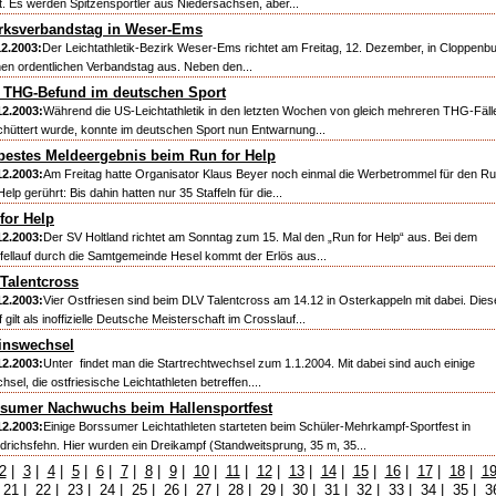
tt. Es werden Spitzensportler aus Niedersachsen, aber...
rksverbandstag in Weser-Ems
12.2003:
Der Leichtathletik-Bezirk Weser-Ems richtet am Freitag, 12. Dezember, in Cloppenb
nen ordentlichen Verbandstag aus. Neben den...
 THG-Befund im deutschen Sport
12.2003:
Während die US-Leichtathletik in den letzten Wochen von gleich mehreren THG-Fäll
chüttert wurde, konnte im deutschen Sport nun Entwarnung...
tbestes Meldeergebnis beim Run for Help
12.2003:
Am Freitag hatte Organisator Klaus Beyer noch einmal die Werbetrommel für den R
Help gerührt: Bis dahin hatten nur 35 Staffeln für die...
for Help
12.2003:
Der SV Holtland richtet am Sonntag zum 15. Mal den „Run for Help“ aus. Bei dem
ffellauf durch die Samtgemeinde Hesel kommt der Erlös aus...
Talentcross
12.2003:
Vier Ostfriesen sind beim DLV Talentcross am 14.12 in Osterkappeln mit dabei. Dies
 gilt als inoffizielle Deutsche Meisterschaft im Crosslauf...
inswechsel
12.2003:
Unter findet man die Startrechtwechsel zum 1.1.2004. Mit dabei sind auch einige
sel, die ostfriesische Leichtathleten betreffen....
sumer Nachwuchs beim Hallensportfest
12.2003:
Einige Borssumer Leichtathleten starteten beim Schüler-Mehrkampf-Sportfest in
edrichsfehn. Hier wurden ein Dreikampf (Standweitsprung, 35 m, 35...
2
|
3
|
4
|
5
|
6
|
7
|
8
|
9
|
10
|
11
|
12
|
13
|
14
|
15
|
16
|
17
|
18
|
1
|
21
|
22
|
23
|
24
|
25
|
26
|
27
|
28
|
29
|
30
|
31
|
32
|
33
|
34
|
35
|
3