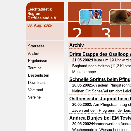
Leichtathletik
Region
Ostfriesland e.V.
09. Aug. 2026
Archiv
Startseite
Archiv
Dritte Etappe des Ossiloop w
21.05.2002:
Heute um 19 Uhr wird d
Ergebnisse
Bagband nach Holtrop (11,2 Kilome
Termine
Mühlenetappe...
Bestenlisten
Schnelle Sprints beim Pfing
Downloads
20.05.2002:
An jedem Pfingstsonnta
Vorstand
kleinen Ort Scheeßel um dort Leich
Vereine
Ostfriesische Jugend beim P
20.05.2002:
Am Pfingstsamstag stan
Zeven auf dem Programm der Leicht
Andrea Bunjes bei EM Test
20.05.2002:
Hammerwerferin Andre
Wochenende in Wiesau bei einem T