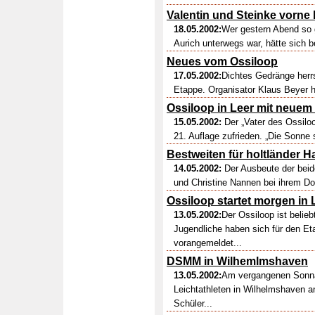
Valentin und Steinke vorne 
18.05.2002:
Wer gestern Abend so 
Aurich unterwegs war, hätte sich b
Neues vom Ossiloop
17.05.2002:
Dichtes Gedränge herrs
Etappe. Organisator Klaus Beyer 
Ossiloop in Leer mit neuem
15.05.2002:
Der „Vater des Ossiloo
21. Auflage zufrieden. „Die Sonne 
Bestweiten für holtländer 
14.05.2002:
Der Ausbeute der beid
und Christine Nannen bei ihrem Dop
Ossiloop startet morgen in 
13.05.2002:
Der Ossiloop ist belie
Jugendliche haben sich für den Et
vorangemeldet...
DSMM in Wilhemlmshaven
13.05.2002:
Am vergangenen Sonnab
Leichtathleten in Wilhelmshaven a
Schüler...