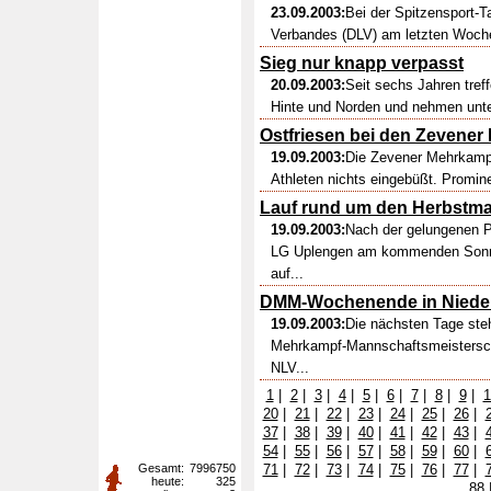
23.09.2003:
Bei der Spitzensport-T
Verbandes (DLV) am letzten Woche
Sieg nur knapp verpasst
20.09.2003:
Seit sechs Jahren tref
Hinte und Norden und nehmen unt
Ostfriesen bei den Zevene
19.09.2003:
Die Zevener Mehrkampf
Athleten nichts eingebüßt. Promine
Lauf rund um den Herbstma
19.09.2003:
Nach der gelungenen Pr
LG Uplengen am kommenden Sonnta
auf...
DMM-Wochenende in Niede
19.09.2003:
Die nächsten Tage steh
Mehrkampf-Mannschaftsmeistersc
NLV...
1
|
2
|
3
|
4
|
5
|
6
|
7
|
8
|
9
|
1
20
|
21
|
22
|
23
|
24
|
25
|
26
|
37
|
38
|
39
|
40
|
41
|
42
|
43
|
54
|
55
|
56
|
57
|
58
|
59
|
60
|
Gesamt:
7996750
71
|
72
|
73
|
74
|
75
|
76
|
77
|
heute:
325
88