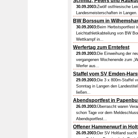
Schmitz, Peters und Raukuc
30.09.2003:
Zwölf ostfriesische Le
Landesmeisterschaften in Langen.
BW Borssum in Wilhemshav
30.09.2003:
Beim Herbstsportfest i
Leichtathletikabteilung von BW Bo
Wettkampf in...
Werfertag zum Erntefest
29.09.2003:
Die Einweihung der ne
vergangenen Wochenende zum „Werf
Werfer aus...
Staffel vom SV Emden-Har
29.09.2003:
Die 3 x 800m-Staffel
Sonntag in Langen den Landestite
ließen...
Abendsportfest in Papenbu
26.09.2003:
Überrascht waren Vera
schon Tage vor dem Meldeschluss z
Abendsportfest...
Offener Hammerwurf in Holt
26.09.2003:
Der SV Holtland sucht 