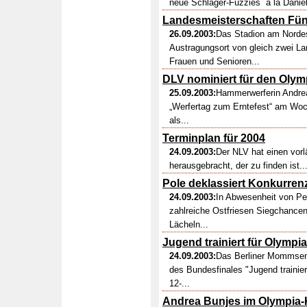
neue Schlager-Fuzzies ´a la Dani
Landesmeisterschaften Fün
26.09.2003:
Das Stadion am Norde
Austragungsort von gleich zwei L
Frauen und Senioren...
DLV nominiert für den Olym
25.09.2003:
Hammerwerferin Andrea
„Werfertag zum Erntefest“ am Woc
als...
Terminplan für 2004
24.09.2003:
Der NLV hat einen vorl
herausgebracht, der zu finden ist...
Pole deklassiert Konkurren
24.09.2003:
In Abwesenheit von Pet
zahlreiche Ostfriesen Siegchance
Lächeln...
Jugend trainiert für Olympia
24.09.2003:
Das Berliner Mommsens
des Bundesfinales "Jugend trainie
12-...
Andrea Bunjes im Olympia-