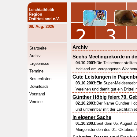
Leichtathletik
Region
Ostfriesland e.V.
08. Aug. 2026
Archiv
Startseite
Archiv
Sechs Meetingrekorde in d
04.10.2003:
Die Teilnehmer stellt
Ergebnisse
Holtland am vergangenen Wochenend
Termine
Gute Leistungen in Papenb
Bestenlisten
03.10.2003:
Ein Super-Meldeergebn
Downloads
Vereinen und damit gut ein Drittel m
Vorstand
Günther Höbig feiert 70. Ge
Vereine
02.10.2003:
Der Name Günther Höbig
und untrennbar mit der Leichtathl
In eigener Sache
01.10.2003:
Seit dem 05. August 2
Morgenstunden des 01. Oktobers ko