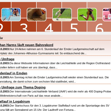
iv
han Harms läuft neuen Bahnrekord
10.2003:
Nur 24 Aktive nahmen am 6. Stundenlauf der Emder Laufgemeinschaft auf dem
rtplatz des Johannes-Althusius-Gymnasiums teil. So enttäuschend die...
 Umfrage
10.2003:
Da diese Webseite Informationen über die Leichtathletik und die Region Ostfriesland
iellen liefern soll haben wir uns überlegt, dass...
denlauf in Emden
10.2003:
Am Sonntag richtet die Emder Laufgemeinschaft wieder einen Stundenlauf aus. Die
anstaltung, die damit schon zum sechsten Mal stattfindet, wird...
e Umfrage zum Thema Doping
10.2003:
Der Internationale Leichtathletik-Verband (IAAF) wird die mehr als 400 Doping-Probe
 Weltmeisterschaft von Paris auf das neue anabole...
fellauf in Logabirum
10.2003:
Der Startschuss für den 3. Logabirumer Staffellauf rund um die Sportanlage des SV
tuna fällt am Sonnabend um 15 Uhr. Der Lauftreff von Fortuna...