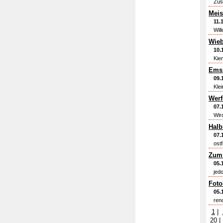
Zus
Meis
11.
Wil
Wieb
10.
Kie
Ems
09.
Kle
Werf
07.
Wir
Halb
07.
ost
Zum 
05.
jedo
Foto
05.
ren
1
|
20