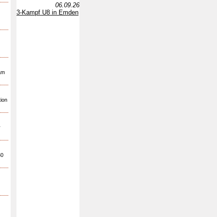
06.09.26
3-Kampf U8 in Emden
 am
tion
r
30