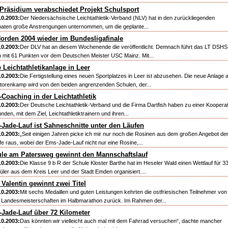
Präsidium verabschiedet Projekt Schulsport
10.2003:
Der Niedersächsische Leichtathletik-Verband (NLV) hat in den zurückliegenden
aten große Anstrengungen unternommen, um die geplante...
orden 2004 wieder im Bundesligafinale
10.2003:
Der DLV hat an diesem Wochenende die veröffentlicht. Demnach führt das LT DSHS
n mit 61 Punkten vor dem Deutschen Meister USC Mainz. Mit...
 Leichtathletikanlage in Leer
10.2003:
Die Fertigstellung eines neuen Sportplatzes in Leer ist abzusehen. Die neue Anlage
torenkamp wird von den beiden angrenzenden Schulen, der...
-Coaching in der Leichtathletik
10.2003:
Der Deutsche Leichtathletik-Verband und die Firma Dartfish haben zu einer Koopera
nden, mit dem Ziel, Leichtathletiktrainern und ihren...
Jade-Lauf ist Sahneschnitte unter den Läufen
10.2003:
„Seit einigen Jahren picke ich mir nur noch die Rosinen aus dem großen Angebot de
fe raus, wobei der Ems-Jade-Lauf nicht nur eine Rosine,...
le am Patersweg gewinnt den Mannschaftslauf
10.2003:
Die Klasse 9 b R der Schule Kloster Barthe hat im Heseler Wald einen Wettlauf für 3
üler aus dem Kreis Leer und der Stadt Emden organisiert....
 Valentin gewinnt zwei Titel
10.2003:
Mit sechs Medaillen und guten Leistungen kehrten die ostfriesischen Teilnehmer von
 Landesmeisterschaften im Halbmarathon zurück. Im Rahmen der...
Jade-Lauf über 72 Kilometer
10.2003:
Das könnten wir vielleicht auch mal mit dem Fahrrad versuchen“, dachte mancher