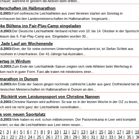
chauer, während er gestern die Aktiven beim dritten...
terschaften im Halbmarathon
10.2003:
Fünf ostfriesische Leichtathleten aus zwei Vereinen starten am Sonntag in
lershausen bei den Landesmeisterschaften im Halbmarathon. Insgesamt...
ke Bültena ins Fair-Play-Camp eingeladen
10.2003:
Der Deutsche Leichtathletik-Verband richtet vom 10. bis 14. Oktober in der Sportsch
nbaum das 6. Fair-Play-Camp aus. Eingeladen wurden 30...
 Jade Lauf am Wochenende
10.2003:
Einer, der für seine extremen Unternehmungen bekannt ist, ist Stefan Schlett aus
inostheim in Unterfranken. Der 41-Jährige hat Australien...
ertag in Wirdum
10.2003:
Zum Ende der Leichtathletik-Saison zeigten sich viele Athleten beim Werfertag in
dum noch in guter Form. Fast alle traten mit mindestens einer...
marathon in Dunum
10.2003:
Am Ende der Saison gingen nochmals zahlreiche Läufer aus ganz Ostfriesland bei d
friesischen Meisterschaften im Halbmarathon in Dunum an den...
Rücktritt vom Leistungssport von Christine Nannen
10.2003:
Christine Nannen wird aufhören. So war es in der letzten Woche in der OZ zu lesen,
ch wird sie nicht ganz der Leichtathletik vorenthalten...
s vom neuen Sportplatz
10.2003:
Viele haben es evtl. schon mitbekommen. Der Pastorenkamp in Leer wird komplett
oviert, so das die Leichtathleten aus Leer einen neuen...
2
|
3
|
4
|
5
|
6
|
7
|
8
|
9
|
10
|
11
|
12
|
13
|
14
|
15
|
16
|
17
|
18
|
1
|
21
|
22
|
23
|
24
|
25
|
26
|
27
|
28
|
29
|
30
|
31
|
32
|
33
|
34
|
35
|
3