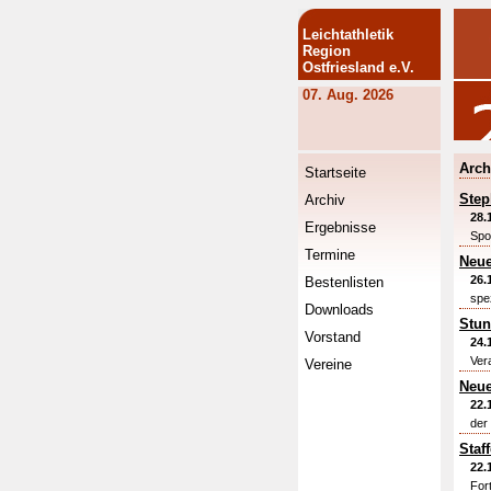
Leichtathletik
Region
Ostfriesland e.V.
07. Aug. 2026
Arch
Startseite
Step
Archiv
28.
Ergebnisse
Spo
Termine
Neue
26.
Bestenlisten
spez
Downloads
Stun
Vorstand
24.
Ver
Vereine
Neu
22.
der
Staf
22.
For