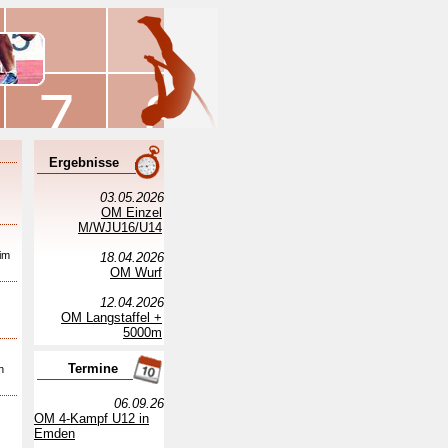
Ergebnisse
03.05.2026
OM Einzel
M/WJU16/U14
 im
18.04.2026
OM Wurf
12.04.2026
OM Langstaffel +
5000m
Termine
n
06.09.26
OM 4-Kampf U12 in
Emden