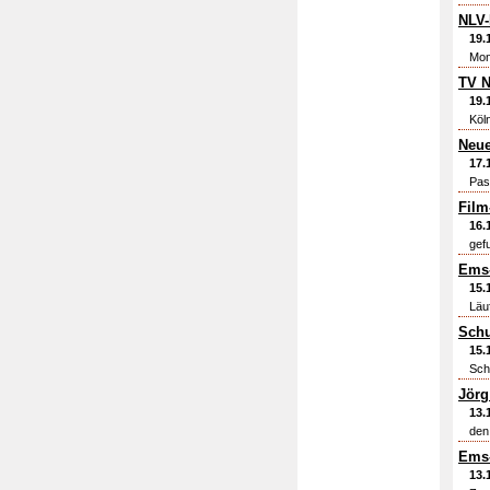
NLV-
19.
Mon
TV N
19.
Köl
Neue
17.
Pas
Film
16.
gefu
Ems-
15.
Läu
Schu
15.
Sch
Jörg
13.
den
Ems-
13.