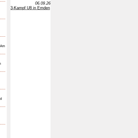
06.09.26
3-Kampf U8 in Emden
. Am
n
nd