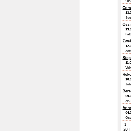
Old
Come
13.
Sve
Ossi
13.
hatt
Zwei
12.
dem
Step
11.
Vol
Reko
10.
Jul
Bere
09.
ein
Anna
04.
Ost
1
|
20