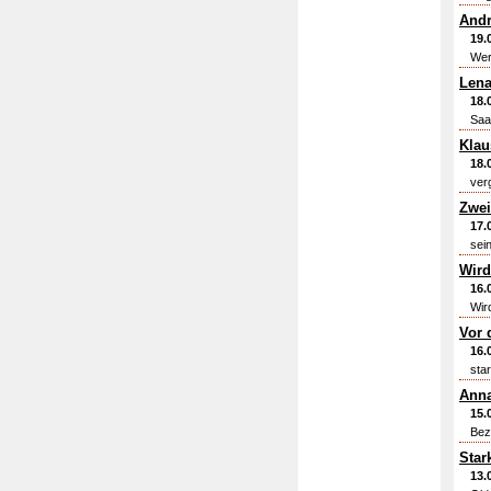
Andr
19.
Wer
Lena
18.
Saa
Klau
18.
ver
Zwei
17.
sei
Wird
16.
Wir
Vor 
16.
star
Anna
15.
Bez
Star
13.