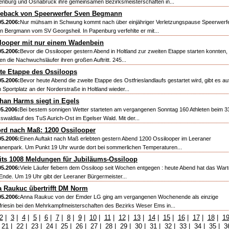
enburg und Osnabrück ihre gemeinsamen Bezirksmeisterschaften in...
back von Speerwerfer Sven Begmann
05.2006:
Nur mühsam in Schwung kommt nach über einjähriger Verletzungspause Speerwerf
n Bergmann vom SV Georgsheil. In Papenburg verfehlte er mit...
looper mit nur einem Wadenbein
05.2006:
Bevor die Ossilooper gestern Abend in Holtland zur zweiten Etappe starten konnten,
en die Nachwuchsläufer ihren großen Auftritt. 245...
te Etappe des Ossiloops
05.2006:
Bevor heute Abend die zweite Etappe des Ostfrieslandlaufs gestartet wird, gibt es au
 Sportplatz an der Norderstraße in Holtland wieder...
han Harms siegt in Egels
05.2006:
Bei bestem sonnigen Wetter starteten am vergangenen Sonntag 160 Athleten beim 3
kswaldlauf des TuS Aurich-Ost im Egelser Wald. Mit der...
rd nach Maß: 1200 Ossilooper
05.2006:
Einen Auftakt nach Maß erlebten gestern Abend 1200 Ossilooper im Leeraner
ianenpark. Um Punkt 19 Uhr wurde dort bei sommerlichen Temperaturen...
its 1008 Meldungen für Jubiläums-Ossiloop
05.2006:
Viele Läufer fiebern dem Ossiloop seit Wochen entgegen : heute Abend hat das War
 Ende. Um 19 Uhr gibt der Leeraner Bürgermeister...
 Raukuc übertrifft DM Norm
05.2006:
Anna Raukuc von der Emder LG ging am vergangenen Wochenende als einzige
friesin bei den Mehrkampfmeisterschaften des Bezirks Weser Ems in...
2
|
3
|
4
|
5
|
6
|
7
|
8
|
9
|
10
|
11
|
12
|
13
|
14
|
15
|
16
|
17
|
18
|
1
|
21
|
22
|
23
|
24
|
25
|
26
|
27
|
28
|
29
|
30
|
31
|
32
|
33
|
34
|
35
|
3