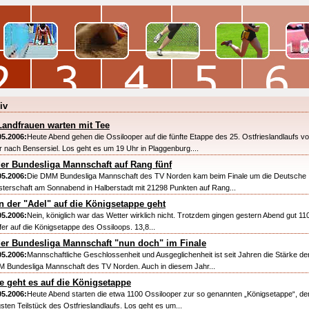
iv
Landfrauen warten mit Tee
05.2006:
Heute Abend gehen die Ossilooper auf die fünfte Etappe des 25. Ostfrieslandlaufs v
r nach Bensersiel. Los geht es um 19 Uhr in Plaggenburg....
er Bundesliga Mannschaft auf Rang fünf
05.2006:
Die DMM Bundesliga Mannschaft des TV Norden kam beim Finale um die Deutsche
sterschaft am Sonnabend in Halberstadt mit 21298 Punkten auf Rang...
 der "Adel" auf die Königsetappe geht
05.2006:
Nein, königlich war das Wetter wirklich nicht. Trotzdem gingen gestern Abend gut 11
fer auf die Königsetappe des Ossiloops. 13,8...
er Bundesliga Mannschaft "nun doch" im Finale
05.2006:
Mannschaftliche Geschlossenheit und Ausgeglichenheit ist seit Jahren die Stärke de
 Bundesliga Mannschaft des TV Norden. Auch in diesem Jahr...
e geht es auf die Königsetappe
05.2006:
Heute Abend starten die etwa 1100 Ossilooper zur so genannten „Königsetappe“, d
gsten Teilstück des Ostfrieslandlaufs. Los geht es um...