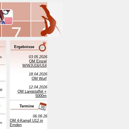
Ergebnisse
03.05.2026
on
OM Einzel
M/WJU16/U14
18.04.2026
OM Wurf
12.04.2026
00
OM Langstaffel +
5000m
Termine
r
06.09.26
OM 4-Kampf U12 in
em
Emden