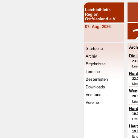
Leichtathletik
Region
Ostfriesland e.V.
07. Aug. 2026
Arch
Startseite
Die 
Archiv
23.
Ergebnisse
Lee
Termine
Nord
22.
Bestenlisten
Mei
Downloads
Wenn
Vorstand
20.
Läu
Vereine
Nord
19.
DMM
Heut
19.
län