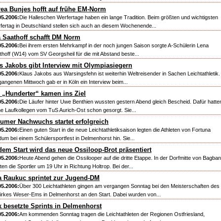
ea Bunjes hofft auf frühe EM-Norm
05.2006:
Die Halleschen Werfertage haben ein lange Tradition. Beim größten und wichtigsten
fertag in Deutschland stellen sich auch an diesem Wochenende...
 Saathoff schafft DM Norm
05.2006:
Bei ihrem ersten Mehrkampf in der noch jungen Saison sorgte A-Schülerin Lena
thoff (W14) vom SV Georgsheil für die mit Abstand beste...
s Jakobs gibt Interview mit Olympiasiegern
05.2006:
Klaus Jakobs aus Warsingsfehn ist weiterhin Weltreisender in Sachen Leichtathletik
gangenen Mittwoch gab er in Köln ein Interview beim...
 „Hunderter“ kamen ins Ziel
05.2006:
Die Läufer hinter Uwe Benthien wussten gestern Abend gleich Bescheid. Dafür hatte
ne Laufkollegen vom TuS Aurich-Ost schon gesorgt. Sie...
umer Nachwuchs startet erfolgreich
05.2006:
Einen guten Start in die neue Leichtathletiksaison legten die Athleten von Fortuna
dum bei einem Schülersportfest in Delmenhorst hin. Sie...
dem Start wird das neue Ossiloop-Brot präsentiert
05.2006:
Heute Abend gehen die Ossilooper auf die dritte Etappe. In der Dorfmitte von Bagba
ten die Sportler um 19 Uhr in Richtung Holtrop. Bei der...
 Raukuc sprintet zur Jugend-DM
05.2006:
Über 300 Leichtathleten gingen am vergangen Sonntag bei den Meisterschaften des
irkes Weser-Ems in Delmenhorst an den Start. Dabei wurden von...
k besetzte Sprints in Delmenhorst
05.2006:
Am kommenden Sonntag tragen die Leichtathleten der Regionen Ostfriesland,