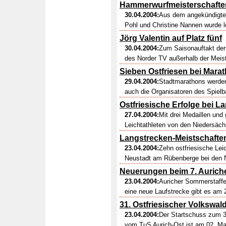
Hammerwurfmeisterschafte
30.04.2004:
Aus dem angekündigten
Pohl und Christine Nannen wurde l
Jörg Valentin auf Platz fünf
30.04.2004:
Zum Saisonauftakt der
des Norder TV außerhalb der Meis
Sieben Ostfriesen bei Mara
29.04.2004:
Stadtmarathons werden
auch die Organisatoren des Spielb
Ostfriesische Erfolge bei 
27.04.2004:
Mit drei Medaillen und
Leichtathleten von den Niedersäch
Langstrecken-Meistschaften
23.04.2004:
Zehn ostfriesische Lei
Neustadt am Rübenberge bei den N
Neuerungen beim 7. Auriche
23.04.2004:
Auricher Sommerstaffel
eine neue Laufstrecke gibt es am 26
31. Ostfriesischer Volkswald
23.04.2004:
Der Startschuss zum 3
vom TuS Aurich-Ost ist am 02. Mai 