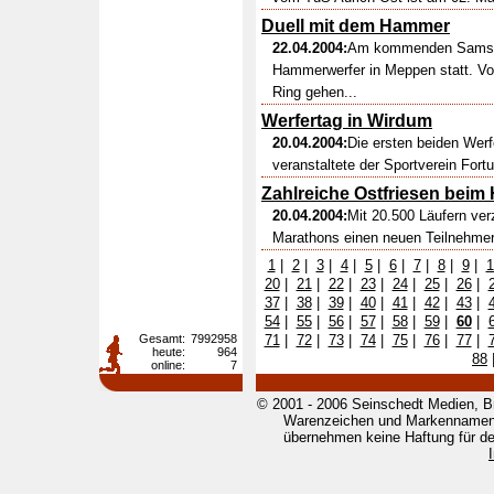
Duell mit dem Hammer
22.04.2004:
Am kommenden Samstag
Hammerwerfer in Meppen statt. Vo
Ring gehen...
Werfertag in Wirdum
20.04.2004:
Die ersten beiden Wer
veranstaltete der Sportverein Fort
Zahlreiche Ostfriesen bei
20.04.2004:
Mit 20.500 Läufern ve
Marathons einen neuen Teilnehmerr
1
|
2
|
3
|
4
|
5
|
6
|
7
|
8
|
9
|
1
20
|
21
|
22
|
23
|
24
|
25
|
26
|
37
|
38
|
39
|
40
|
41
|
42
|
43
|
54
|
55
|
56
|
57
|
58
|
59
|
60
|
Gesamt:
7992958
71
|
72
|
73
|
74
|
75
|
76
|
77
|
heute:
964
88
online:
7
© 2001 - 2006 Seinschedt Medien, B
Warenzeichen und Markennamen g
übernehmen keine Haftung für den 