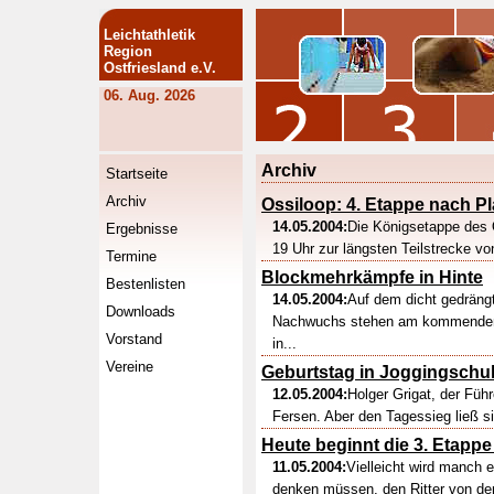
Leichtathletik
Region
Ostfriesland e.V.
06. Aug. 2026
Archiv
Startseite
Archiv
Ossiloop: 4. Etappe nach 
14.05.2004:
Die Königsetappe des O
Ergebnisse
19 Uhr zur längsten Teilstrecke vo
Termine
Blockmehrkämpfe in Hinte
Bestenlisten
14.05.2004:
Auf dem dicht gedrängt
Downloads
Nachwuchs stehen am kommenden 
Vorstand
in...
Vereine
Geburtstag in Joggingsch
12.05.2004:
Holger Grigat, der Füh
Fersen. Aber den Tagessieg ließ s
Heute beginnt die 3. Etapp
11.05.2004:
Vielleicht wird manch 
denken müssen, den Ritter von der