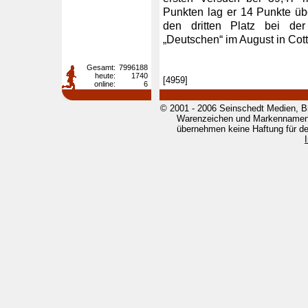
Punkten lag er 14 Punkte übe
den dritten Platz bei der
„Deutschen“ im August in Co
Gesamt:
7996188
heute:
1740
[4959]
online:
6
© 2001 - 2006 Seinschedt Medien, B
Warenzeichen und Markennamen g
übernehmen keine Haftung für den 