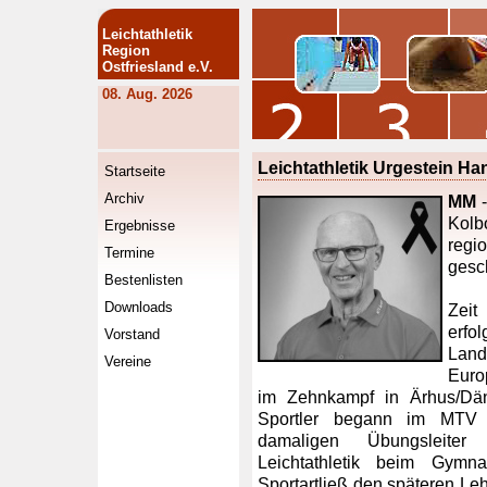
Leichtathletik
Region
Ostfriesland e.V.
08. Aug. 2026
Leichtathletik Urgestein H
Startseite
Archiv
MM
-
Kolb
Ergebnisse
regi
Termine
gesch
Bestenlisten
Downloads
Zei
erfo
Vorstand
La
Vereine
Euro
im Zehnkampf in Ärhus/Däne
Sportler begann im MTV 
damaligen Übungsleite
Leichtathletik beim Gymna
Sportartließ den späteren Leh