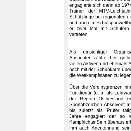
engagierte sich dann ab 1974
Trainer der MTV-Leichtath
Schützlinge bei regionalen u
und auch im Schulsportwettbe
er zwei Mal mit Schülern
vertreten.
Als umsichtiger Organi
Ausrichter zahlreicher gutb
vielen Aktiven und ehemals Ak
noch mit der Schubkarre über 
die Wettkampfstätten zu legen
Über die Vereinsgrenzen hi
Funktionär (u. a. als Lehrwar
der Region Ostfriesland e
Sportabzeichen Absolvent m
bis zuletzt als Prüfer tä
Jahre engagiert der so w
Kampfrichter.Sein überaus erf
ihm auch Anerkennung sein