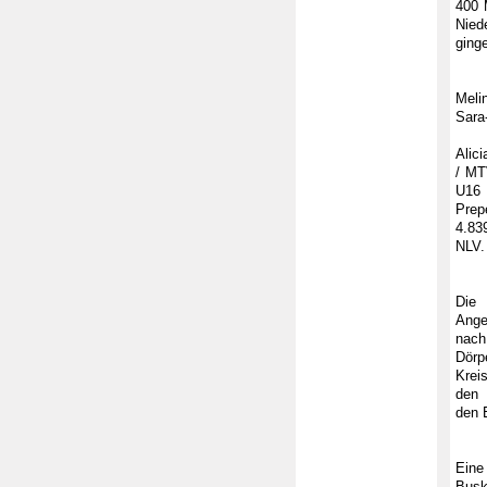
400 
Nied
ging
Meli
Sara
Alic
/ MT
U16 
Prep
4.83
NLV.
Die 
Ange
nach
Dör
Krei
den 
den 
Eine
Busk