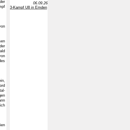
der
06.09.26
mpf
3-Kampf U8 in Emden
von
sen
der
ald
von
des
in,
ord
al-
gen
ann
ich
ien