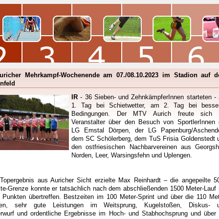
uricher Mehrkampf-Wochenende am 07./08.10.2023 im Stadion auf 
rnfeld
IR
- 36 Sieben- und ZehnkämpferInnen starteten -
1. Tag bei Schietwetter, am 2. Tag bei besse
Bedingungen. Der MTV Aurich freute sich 
Veranstalter über den Besuch von SportlerInnen 
LG Emstal Dörpen, der LG Papenburg/Aschendo
dem SC Schölerberg, dem TuS Frisia Goldenstedt 
den ostfriesischen Nachbarvereinen aus Georgshe
Norden, Leer, Warsingsfehn und Uplengen.
Topergebnis aus Auricher Sicht erzielte Max Reinhardt – die angepeilte 5
te-Grenze konnte er tatsächlich nach dem abschließenden 1500 Meter-Lauf 
 Punkten übertreffen. Bestzeiten im 100 Meter-Sprint und über die 110 Met
den, sehr gute Leistungen im Weitsprung, Kugelstoßen, Diskus- 
rwurf und ordentliche Ergebnisse im Hoch- und Stabhochsprung und über 