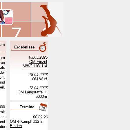
dem
Ergebnisse
03.05.2026
 am
OM Einzel
ren
M/WJU16/U14
als
der
18.04.2026
rf,
OM Wurf
und
il,
12.04.2026
OM Langstaffel +
5000m
000
Termine
mit
er-
06.09.26
OM 4-Kampf U12 in
und
Emden
die