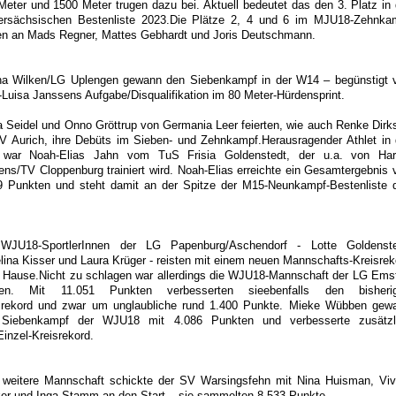
Meter und 1500 Meter trugen dazu bei. Aktuell bedeutet das den 3. Platz in 
ersächsischen Bestenliste 2023.Die Plätze 2, 4 und 6 im MJU18-Zehnka
en an Mads Regner, Mattes Gebhardt und Joris Deutschmann.
na Wilken/LG Uplengen gewann den Siebenkampf in der W14 – begünstigt 
-Luisa Janssens Aufgabe/Disqualifikation im 80 Meter-Hürdensprint.
ia Seidel und Onno Gröttrup von Germania Leer feierten, wie auch Renke Dirk
V Aurich, ihre Debüts im Sieben- und Zehnkampf.Herausragender Athlet in 
war Noah-Elias Jahn vom TuS Frisia Goldenstedt, der u.a. von Har
ens/TV Cloppenburg trainiert wird. Noah-Elias erreichte ein Gesamtergebnis 
9 Punkten und steht damit an der Spitze der M15-Neunkampf-Bestenliste 
WJU18-SportlerInnen der LG Papenburg/Aschendorf - Lotte Goldenste
lina Kisser und Laura Krüger - reisten mit einem neuen Mannschafts-Kreisrek
 Hause.Nicht zu schlagen war allerdings die WJU18-Mannschaft der LG Emst
pen. Mit 11.051 Punkten verbesserten sieebenfalls den bisheri
srekord und zwar um unglaubliche rund 1.400 Punkte. Mieke Wübben gew
Siebenkampf der WJU18 mit 4.086 Punkten und verbesserte zusätzl
Einzel-Kreisrekord.
 weitere Mannschaft schickte der SV Warsingsfehn mit Nina Huisman, Viv
er und Inga Stamm an den Start – sie sammelten 8.533 Punkte.