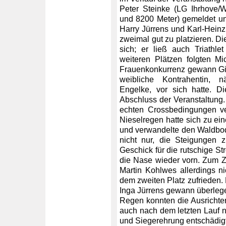
Peter Steinke (LG Ihrhove/W
und 8200 Meter) gemeldet un
Harry Jürrens und Karl-Heinz
zweimal gut zu platzieren. Die
sich; er ließ auch Triathle
weiteren Plätzen folgten M
Frauenkonkurrenz gewann Gise
weibliche Kontrahentin, n
Engelke, vor sich hatte. D
Abschluss der Veranstaltung
echten Crossbedingungen ve
Nieselregen hatte sich zu ei
und verwandelte den Waldbod
nicht nur, die Steigungen 
Geschick für die rutschige St
die Nase wieder vorn. Zum Z
Martin Kohlwes allerdings n
dem zweiten Platz zufrieden. 
Inga Jürrens gewann überleg
Regen konnten die Ausrichter
auch nach dem letzten Lauf n
und Siegerehrung entschädigt