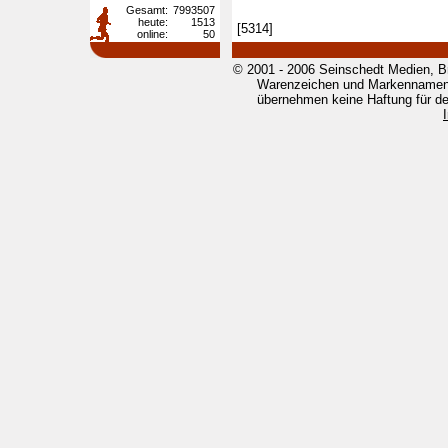
Gesamt:
7993507
heute:
1513
[5314]
online:
50
© 2001 - 2006 Seinschedt Medien, B
Warenzeichen und Markennamen g
übernehmen keine Haftung für den 