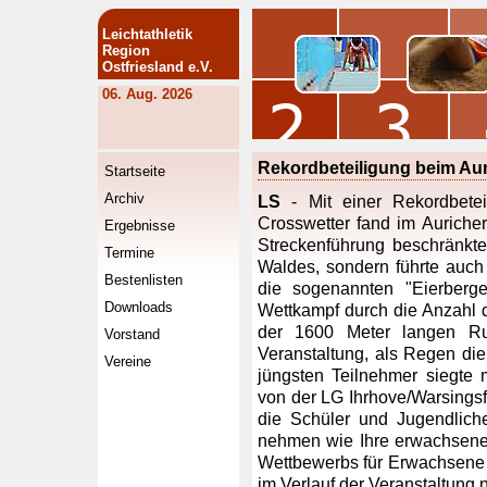
Leichtathletik
Region
Ostfriesland e.V.
06. Aug. 2026
Rekordbeteiligung beim Au
Startseite
Archiv
LS
- Mit einer Rekordbete
Crosswetter fand im Auricher 
Ergebnisse
Streckenführung beschränkte
Termine
Waldes, sondern führte auch
Bestenlisten
die sogenannten "Eierberg
Downloads
Wettkampf durch die Anzahl 
der 1600 Meter langen Ru
Vorstand
Veranstaltung, als Regen die
Vereine
jüngsten Teilnehmer siegte
von der LG Ihrhove/Warsings
die Schüler und Jugendlich
nehmen wie Ihre erwachsenen
Wettbewerbs für Erwachsene se
im Verlauf der Veranstaltung n