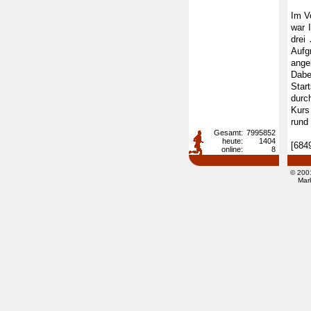
Im V
war 
drei
Aufg
ange
Dabe
Star
durc
Kurs
rund
Gesamt:
7995852
heute:
1404
[684
online:
8
© 200
Mar