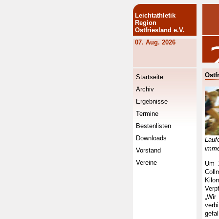
Leichtathletik
Region
Ostfriesland e.V.
07. Aug. 2026
Ostf
Startseite
Archiv
Ergebnisse
Termine
Bestenlisten
Downloads
Lau
imme
Vorstand
Vereine
Um 1
Coll
Kilo
Verp
„Wir
verb
gefal