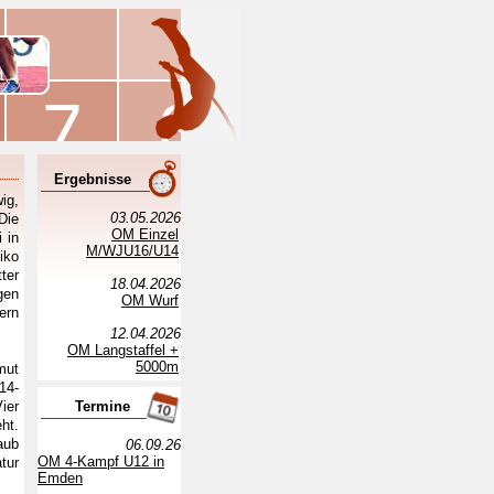
Ergebnisse
ig,
03.05.2026
Die
OM Einzel
 in
M/WJU16/U14
iko
ter
18.04.2026
gen
OM Wurf
ern
12.04.2026
OM Langstaffel +
5000m
mut
14-
ier
Termine
ht.
aub
06.09.26
OM 4-Kampf U12 in
tur
Emden