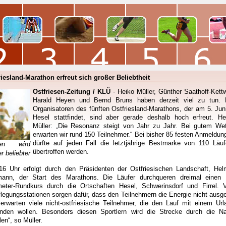
riesland-Marathon erfreut sich großer Beliebtheit
Ostfriesen-Zeitung / KLÜ
- Heiko Müller, Günther Saathoff-Kettw
Harald Heyen und Bernd Bruns haben derzeit viel zu tun. 
Organisatoren des fünften Ostfriesland-Marathons, der am 5. Juni
Hesel stattfindet, sind aber gerade deshalb hoch erfreut. He
Müller: „Die Resonanz steigt von Jahr zu Jahr. Bei gutem Wet
erwarten wir rund 150 Teilnehmer.“ Bei bisher 85 festen Anmeldun
dürfte auf jeden Fall die letztjährige Bestmarke von 110 Läuf
fen wird
übertroffen werden.
r beliebter
6 Uhr erfolgt durch den Präsidenten der Ostfriesischen Landschaft, Hel
mann, der Start des Marathons. Die Läufer durchqueren dreimal einen 
meter-Rundkurs durch die Ortschaften Hesel, Schwerinsdorf und Firrel. V
flegungsstationen sorgen dafür, dass den Teilnehmern die Energie nicht ausge
 erwarten viele nicht-ostfriesische Teilnehmer, die den Lauf mit einem Url
inden wollen. Besonders diesen Sportlern wird die Strecke durch die Na
len“, so Müller.