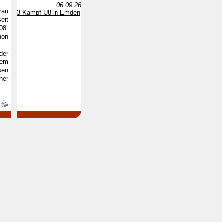
06.09.26
rau
3-Kampf U8 in Emden
eit
08.
hon
der
rem
sen
ner
 .
d