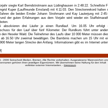
orjahr siegte Karl Berndstrotmann aus Lüdinghausen in 2:48:22. Schnellste F
Ingrid Kuper (Lauffreunde Emsland) mit 4:11:03. Den Streckenrekord halten s
 Jahren die beiden Emder Johann Strohmann und Kay Lauterjung mit 2:45:
rund der guten Erfahrungen aus dem Vorjahr wird wieder ein Staffelmarat
boten.
i absolvieren drei Läufer je einen Rundlauf. Um 16.05 Uhr erfolgt 
tschuss für den Lauf über fünf Kilometer. Der Rundkurs führt unter ande
h den Heseler Wald. Die Teilnehmer des Laufs über 10 000 Meter müssen die
 ab 16.50 Uhr zweimal bewältigen. Die Bambinis machen um 15 Uhr mit ei
 900 Meter langen Strecke den Anfang. Informationen gibt es im Internet unter
9]
1 - 2006 Seinschedt Medien, Bremen. Alle Rechte vorbehalten. Ausgewiesene Warenzeichen un
kennamen gehören ihren jeweiligen Eigentümern. Wir übernehmen keine Haftung für den Inhalt
verlinkter externer Internetseiten. -
Impressum